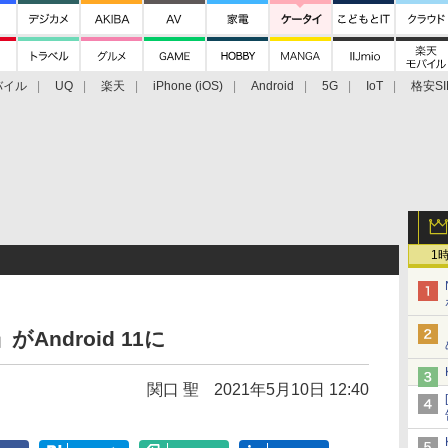
バイル
UQ
楽天
iPhone (iOS)
Android
5G
IoT
格安SI
アクセサリー
業界動向
法人向け
最新技術/その他
1
」がAndroid 11に
関口 聖
2021年5月10日 12:40