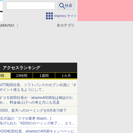
Impress サイト
全カテゴリ
M/MVNO
アクセスランキング
時間
24時間
1週間
1カ月
NTT島田社長、ソフトバンクのセブン出資に「d
ポイント使えるようにして」
ドコモ前田社長が「ahamo40GB化は検証のた
め」、料金値上げへの考え方にも言及
KDDI、楽天へのローミングを9月末で終了
[石川温の「スマホ業界 Watch」]
告げられた「KDDIのローミング終了」、エリア
マップの落とし穴と楽天モバイルの課題
KDDI松田社長、ahamoの40GBキャンペーンに