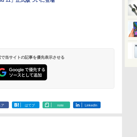
oid 11」正式版ついに登場
 検索で当サイトの記事を優先表示させる
ェア
はてブ
note
LinkedIn