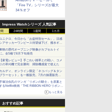
Amazonサマーセールで
「Fire TV」シリーズが最大
34％オフ
Impress Watchシリーズ 人気記事
時間
24時間
1週間
1カ月
ユニクロ、今日から「お盆特別セール」。涼感
シアサッカーワンピース待望値下げ、撥水ギア
ショーツは1990円に
東映の歴代オープニング映像がカプセルトイ
に。全5種で8月下旬発売
【家電レビュー】手ごわい雑草との戦い、コメ
リの草刈機で完全勝利 掃除機感覚で使えた
カルディ、オンライン限定「ネコバッグ＆タン
ブラーセット」を一般販売。7月の抽選販売の
当選無効分
手塚治虫氏のマンガ「リボンの騎士」を原案と
するNetflix映画「THE RIBBON HERO リボンヒ
ーロー」本日配信開始
もっと見る
おすすめ記事