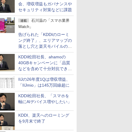
会、増収増益もガバナンスや
セキュリティ対策などに課題
石川温の「スマホ業界
連載
Watch」
告げられた「KDDIのローミ
ング終了」、エリアマップの
落とし穴と楽天モバイルの課
題
KDDI松田社長、ahamoの
40GBキャンペーンに「品質
などを含めて十分対抗でき
る」
IIJの26年度1Qは増収増益、
「IIJmio」は145万回線超に
KDDI松田社長、「スマホを
軸にAIデバイス増やしたい」
KDDI、楽天へのローミング
を9月末で終了