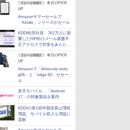
本日のPICK
【セール情報】
UP
Amazonサマーセールで
「Kindle」シリーズがセール
KDDI松田社長、762万人に影
響したISP向けメール基盤不
正アクセスで対策をあらため
て説明
本日のPICK
【セール情報】
UP
Amazonで「Motorola moto
g06」と「edge 60」がセー
ル
楽天モバイル、「Android
17」の対象製品を案内
KDDIの第1四半期決算は増収
増益、モバイル収入も増益に
貢献