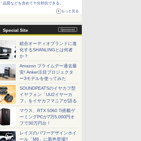
「品質などを含めて十分対抗できる」
もっと見る
Special Site
総合オーディオブランドに進
化するSHANLINGとは何者
か？
Amazon プライムデー過去最
安! Anker注目プロジェクタ
ー3モデルを使ってみた
SOUNDPEATSのイヤカフ型
イヤフォン「UU2イヤーカ
フ」をイヤカフマニアが語る
マウス、RTX 5060 Ti搭載ゲ
ーミングPCが7万5,000円オ
フで30万円台！
レイズのパワーデザインホイ
ール「M6」に新色登場!!