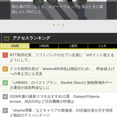
初心者の方におくる、スマートウォッチを選ぶときに確
認したい10のこと
●
●
●
アクセスランキング
1時間
24時間
1週間
1カ月
NTT島田社長、ソフトバンクのセブン出資に「dポイント使える
ようにして」
ドコモ前田社長が「ahamo40GB化は検証のため」、料金値上げ
への考え方にも言及
「LINEMO」のベストプラン、Starlink Directと無制限海外デー
タ通信が追加料金なしに
2026年夏の最新スマホおすすめ11選 GalaxyやXperia、
arrows、AQUOSなど注目機種の特徴は
「ahamo増量」などキャリアの新施策、IIJ谷脇社長が示す現状
と独自のアドバンテージ