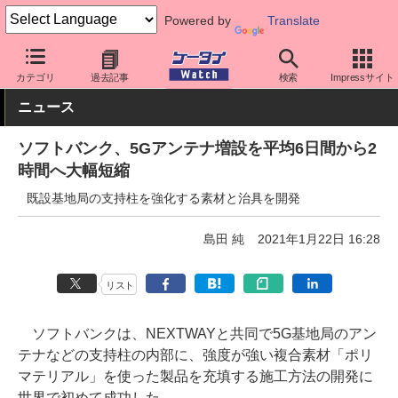
Powered by
Translate
ケータイ Watch
キャリア
ワイモバイル
5G
カテゴリ
過去記事
検索
Impressサイト
ニュース
ソフトバンク、5Gアンテナ増設を平均6日間から2
時間へ大幅短縮
既設基地局の支持柱を強化する素材と治具を開発
島田 純
2021年1月22日 16:28
リスト
ソフトバンクは、NEXTWAYと共同で5G基地局のアン
テナなどの支持柱の内部に、強度が強い複合素材「ポリ
マテリアル」を使った製品を充填する施工方法の開発に
世界で初めて成功した。