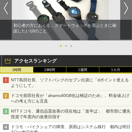
初心者の方におくる、スマートウォッチを選ぶときに確
認したい10のこと
●
●
●
アクセスランキング
1時間
24時間
1週間
1カ月
NTT島田社長、ソフトバンクのセブン出資に「dポイント使える
ようにして」
ドコモ前田社長が「ahamo40GB化は検証のため」、料金値上げ
への考え方にも言及
NTTドコモ、通信品質改善の現在地は「道半ば」 都市部に優先
投資で年度内の改善目指す
ドコモ・バイクシェアの障害、原因はシステム移行 都内は明日