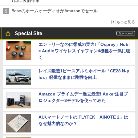
7日に復旧作業
BoseのホームオーディオがAmazonでセール
もっと見る
Special Site
エントリーなのに脅威の実力!「Osprey」Nobl
e Audioワイヤレスイヤフォン4機種を一気に聴
く
レイズ鍛造1ピースアルミホイール「CE28 N-p
lus」軽量なままに剛性を向上
Amazon プライムデー過去最安! Anker注目プ
ロジェクター3モデルを使ってみた
AIスマートノートのiFLYTEK「AINOTE 2」は
なぜ魅力的なのか？