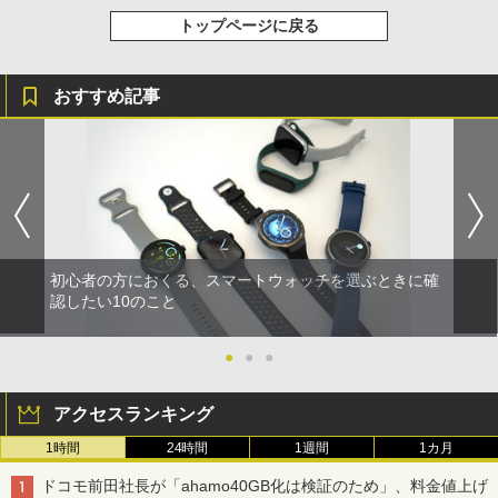
トップページに戻る
おすすめ記事
初心者の方におくる、スマートウォッチを選ぶときに確
認したい10のこと
●
●
●
アクセスランキング
1時間
24時間
1週間
1カ月
ドコモ前田社長が「ahamo40GB化は検証のため」、料金値上げ