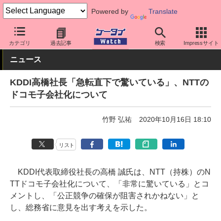
Powered by
Translate
ケータイ Watch
業界動向
企業動向
カテゴリ
過去記事
検索
Impressサイト
ニュース
KDDI高橋社長「急転直下で驚いている」、NTTの
ドコモ子会社化について
竹野 弘祐
2020年10月16日 18:10
リスト
KDDI代表取締役社長の高橋 誠氏は、NTT（持株）のN
TTドコモ子会社化について、「非常に驚いている」とコ
メントし、「公正競争の確保が阻害されかねない」と
し、総務省に意見を出す考えを示した。