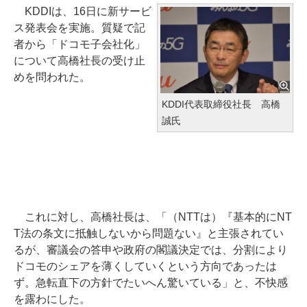
KDDIは、16日に新サービ
ス発表会を実施。質疑で記
者から「ドコモ子会社化」
について高橋社長の受け止
めを問われた。
KDDI代表取締役社長 高橋
誠氏
これに対し、高橋社長は、「（NTTは）『基本的にNT
T法の条文に抵触しないから問題ない』と主張されてい
るが、審議会の答申や政府の閣議決定では、分割により
ドコモのシェアを薄くしていくという方向であったは
ず。急転直下の方針でたいへん驚いている」と、不快感
を露わにした。