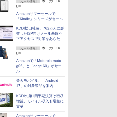
本日のPICK
【セール情報】
UP
Amazonサマーセールで
「Kindle」シリーズがセール
KDDI松田社長、762万人に影
響したISP向けメール基盤不
正アクセスで対策をあらため
て説明
本日のPICK
【セール情報】
UP
Amazonで「Motorola moto
g06」と「edge 60」がセー
ル
楽天モバイル、「Android
17」の対象製品を案内
KDDIの第1四半期決算は増収
増益、モバイル収入も増益に
貢献
Amazonサマーセールで