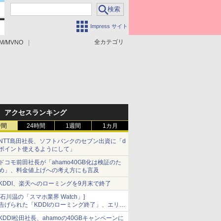
Impress サイト
全カテゴリ
M/MVNO
アクセスランキング
時間
24時間
1週間
1カ月
NTT島田社長、ソフトバンクのセブン出資に「d
ポイント使えるようにして」
ドコモ前田社長が「ahamo40GB化は検証のた
め」、料金値上げへの考え方にも言及
KDDI、楽天へのローミングを9月末で終了
[石川温の「スマホ業界 Watch」]
告げられた「KDDIのローミング終了」、エリア
マップの落とし穴と楽天モバイルの課題
KDDI松田社長、ahamoの40GBキャンペーンに