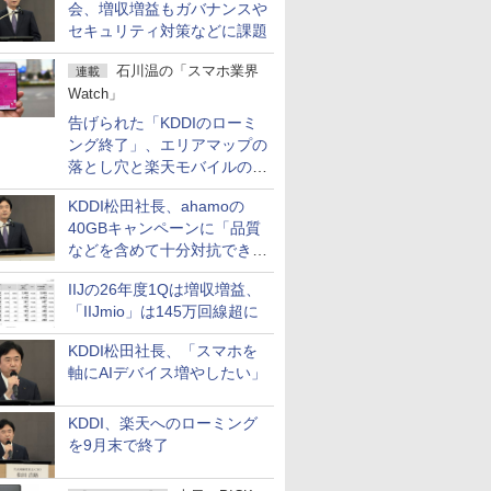
会、増収増益もガバナンスや
セキュリティ対策などに課題
石川温の「スマホ業界
連載
Watch」
告げられた「KDDIのローミ
ング終了」、エリアマップの
落とし穴と楽天モバイルの課
題
KDDI松田社長、ahamoの
40GBキャンペーンに「品質
などを含めて十分対抗でき
る」
IIJの26年度1Qは増収増益、
「IIJmio」は145万回線超に
KDDI松田社長、「スマホを
軸にAIデバイス増やしたい」
KDDI、楽天へのローミング
を9月末で終了