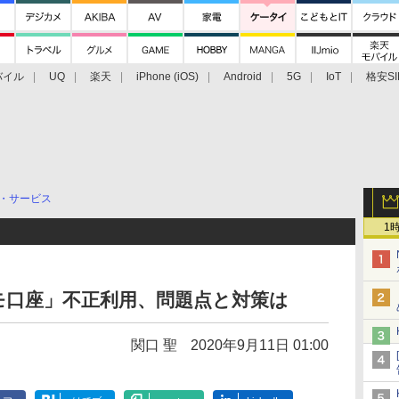
バイル
UQ
楽天
iPhone (iOS)
Android
5G
IoT
格安SI
アクセサリー
業界動向
法人向け
最新技術/その他
・サービス
1
モ口座」不正利用、問題点と対策は
関口 聖
2020年9月11日 01:00