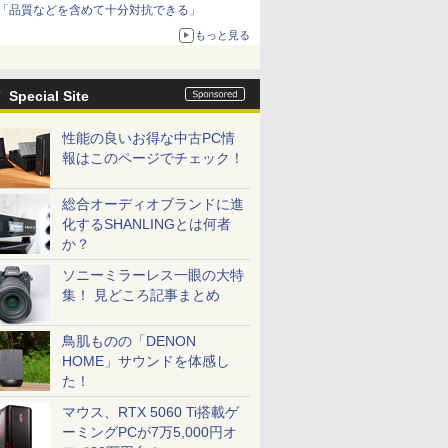
「品質などを含めて十分対抗できる」
もっと見る
Special Site
性能の良いお得な中古PC情
報はこのページでチェック！
総合オーディオブランドに進
化するSHANLINGとは何者
か？
ソニーミラーレス一眼の大特
集！ 見どころ記事まとめ
鳥肌ものの「DENON
HOME」サウンドを体感し
た！
マウス、RTX 5060 Ti搭載ゲ
ーミングPCが7万5,000円オ