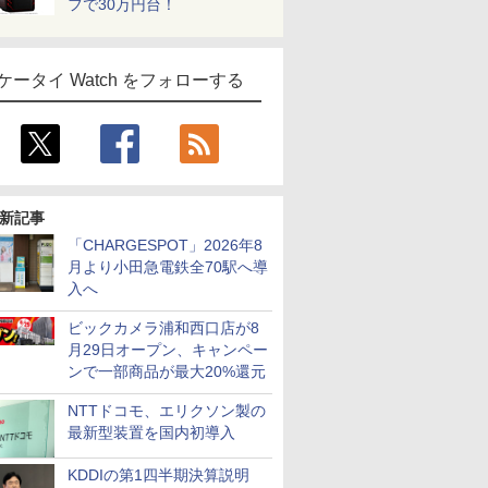
フで30万円台！
ケータイ Watch をフォローする
新記事
「CHARGESPOT」2026年8
月より小田急電鉄全70駅へ導
入へ
ビックカメラ浦和西口店が8
月29日オープン、キャンペー
ンで一部商品が最大20%還元
NTTドコモ、エリクソン製の
最新型装置を国内初導入
KDDIの第1四半期決算説明