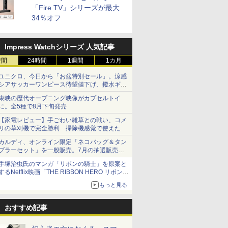
「Fire TV」シリーズが最大
34％オフ
Impress Watchシリーズ 人気記事
時間
24時間
1週間
1カ月
ユニクロ、今日から「お盆特別セール」。涼感
シアサッカーワンピース待望値下げ、撥水ギア
ショーツは1990円に
東映の歴代オープニング映像がカプセルトイ
に。全5種で8月下旬発売
【家電レビュー】手ごわい雑草との戦い、コメ
リの草刈機で完全勝利 掃除機感覚で使えた
カルディ、オンライン限定「ネコバッグ＆タン
ブラーセット」を一般販売。7月の抽選販売の
当選無効分
手塚治虫氏のマンガ「リボンの騎士」を原案と
するNetflix映画「THE RIBBON HERO リボンヒ
ーロー」本日配信開始
もっと見る
おすすめ記事