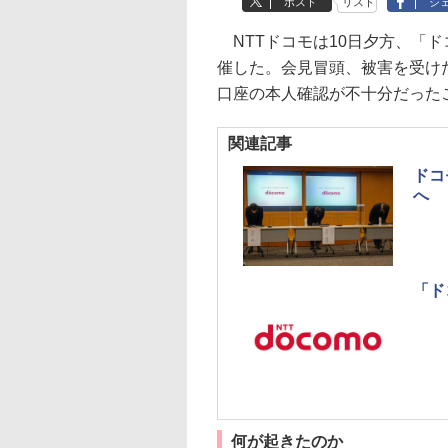
ポスト
リスト
シ
NTTドコモは10日夕方、「
催した。会見冒頭、被害を受け
口座の本人確認が不十分だった
関連記事
ドコ
へ
「ド
何が起きたのか