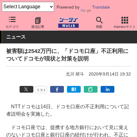
Powered by
Translate
ケータイ Watch
キャリア
ドコモ
アプリ・サービス
カテゴリ
過去記事
検索
Impressサイト
ニュース
被害額は2542万円に、「ドコモ口座」不正利用に
ついてドコモが現状と対策を説明
北川 研斗
2020年9月14日 19:32
リスト
NTTドコモは14日、ドコモ口座の不正利用について記
者説明会を実施した。
ドコモ口座では、提携する地方銀行において見に覚え
のないドコモ口座と銀行口座の紐付けが行われ、不正に