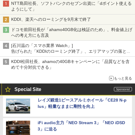
NTT島田社長、ソフトバンクのセブン出資に「dポイント使える
ようにして」
KDDI、楽天へのローミングを9月末で終了
ドコモ前田社長が「ahamo40GB化は検証のため」、料金値上げ
への考え方にも言及
[石川温の「スマホ業界 Watch」]
告げられた「KDDIのローミング終了」、エリアマップの落とし
穴と楽天モバイルの課題
KDDI松田社長、ahamoの40GBキャンペーンに「品質などを含
めて十分対抗できる」
もっと見る
Special Site
レイズ鍛造1ピースアルミホイール「CE28 N-p
lus」軽量なままに剛性を向上
iFi audio主力「NEO Stream 3」「NEO iDSD
3」に迫る