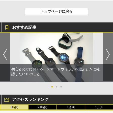
トップページに戻る
おすすめ記事
初心者の方におくる、スマートウォッチを選ぶときに確
認したい10のこと
●
●
●
アクセスランキング
1時間
24時間
1週間
1カ月