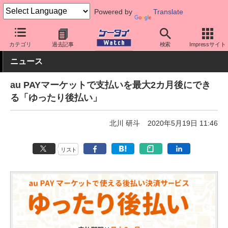
Powered by
Translate
ケータイ Watch
キャリア
au
アプリ・サービス
カテゴリ
過去記事
検索
Impressサイト
ニュース
au PAYマーケットで支払いを最大2カ月後にでき
る「ゆったり後払い」
北川 研斗
2020年5月19日 11:46
リスト