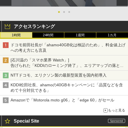
●
●
●
アクセスランキング
1時間
24時間
1週間
1カ月
ドコモ前田社長が「ahamo40GB化は検証のため」、料金値上げ
への考え方にも言及
[石川温の「スマホ業界 Watch」]
告げられた「KDDIのローミング終了」、エリアマップの落とし
穴と楽天モバイルの課題
NTTドコモ、エリクソン製の最新型装置を国内初導入
KDDI松田社長、ahamoの40GBキャンペーンに「品質などを含
めて十分対抗できる」
Amazonで「Motorola moto g06」と「edge 60」がセール
もっと見る
Special Site