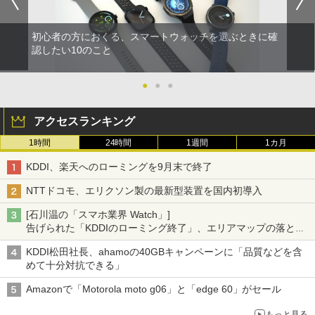
初心者の方におくる、スマートウォッチを選ぶときに確
認したい10のこと
●
●
●
アクセスランキング
1時間
24時間
1週間
1カ月
KDDI、楽天へのローミングを9月末で終了
NTTドコモ、エリクソン製の最新型装置を国内初導入
[石川温の「スマホ業界 Watch」]
告げられた「KDDIのローミング終了」、エリアマップの落とし
穴と楽天モバイルの課題
KDDI松田社長、ahamoの40GBキャンペーンに「品質などを含
めて十分対抗できる」
Amazonで「Motorola moto g06」と「edge 60」がセール
もっと見る