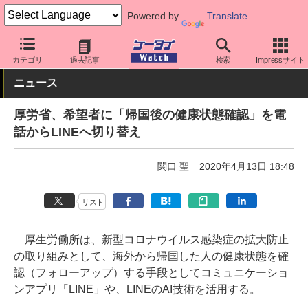
Powered by
Translate
ケータイ Watch
業界動向
政策
カテゴリ
過去記事
検索
Impressサイト
ニュース
厚労省、希望者に「帰国後の健康状態確認」を電
話からLINEへ切り替え
関口 聖
2020年4月13日 18:48
リスト
厚生労働所は、新型コロナウイルス感染症の拡大防止
の取り組みとして、海外から帰国した人の健康状態を確
認（フォローアップ）する手段としてコミュニケーショ
ンアプリ「LINE」や、LINEのAI技術を活用する。