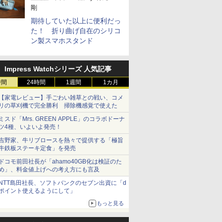
剛
期待していた以上に便利だっ
た！ 折り曲げ自在のシリコ
ン製スマホスタンド
Impress Watchシリーズ 人気記事
時間
24時間
1週間
1カ月
【家電レビュー】手ごわい雑草との戦い、コメ
リの草刈機で完全勝利 掃除機感覚で使えた
ミスド「Mrs. GREEN APPLE」のコラボドーナ
ツ4種、いよいよ発売！
吉野家、牛リブロースを熱々で提供する「極旨
牛鉄板ステーキ定食」を発売
ドコモ前田社長が「ahamo40GB化は検証のた
め」、料金値上げへの考え方にも言及
NTT島田社長、ソフトバンクのセブン出資に「d
ポイント使えるようにして」
もっと見る