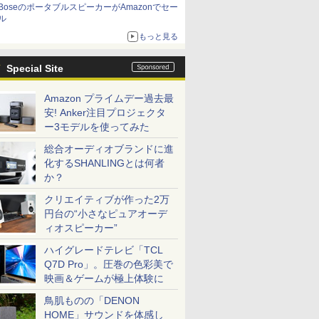
BoseのポータブルスピーカーがAmazonでセー
ル
もっと見る
Special Site
Amazon プライムデー過去最
安! Anker注目プロジェクタ
ー3モデルを使ってみた
総合オーディオブランドに進
化するSHANLINGとは何者
か？
クリエイティブが作った2万
円台の“小さなピュアオーデ
ィオスピーカー”
ハイグレードテレビ「TCL
Q7D Pro」。圧巻の色彩美で
映画＆ゲームが極上体験に
鳥肌ものの「DENON
HOME」サウンドを体感し