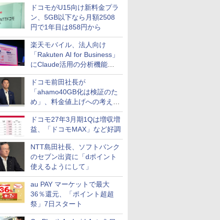
ドコモがU15向け新料金プラ
ン、5GB以下なら月額2508
円で1年目は858円から
楽天モバイル、法人向け
「Rakuten AI for Business」
にClaude活用の分析機能な
どを追加
ドコモ前田社長が
「ahamo40GB化は検証のた
め」、料金値上げへの考え方
にも言及
ドコモ27年3月期1Qは増収増
益、「ドコモMAX」など好調
NTT島田社長、ソフトバンク
のセブン出資に「dポイント
使えるようにして」
au PAY マーケットで最大
36％還元、「ポイント超超
祭」7日スタート