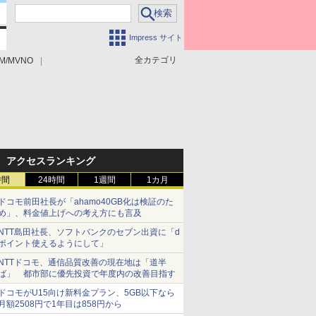
Impress サイト
全カテゴリ
M/MVNO
アクセスランキング
時間
24時間
1週間
1カ月
ドコモ前田社長が「ahamo40GB化は検証のた
め」、料金値上げへの考え方にも言及
NTT島田社長、ソフトバンクのセブン出資に「d
ポイント使えるようにして」
NTTドコモ、通信品質改善の現在地は「道半
ば」 都市部に優先投資で年度内の改善目指す
ドコモがU15向け新料金プラン、5GB以下なら
月額2508円で1年目は858円から