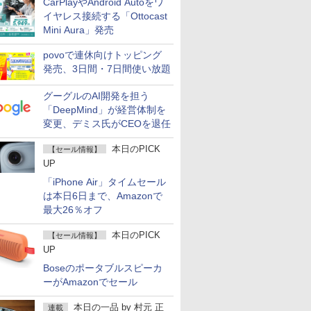
CarPlayやAndroid Autoをワ
イヤレス接続する「Ottocast
Mini Aura」発売
povoで連休向けトッピング
発売、3日間・7日間使い放題
グーグルのAI開発を担う
「DeepMind」が経営体制を
変更、デミス氏がCEOを退任
本日のPICK
【セール情報】
UP
「iPhone Air」タイムセール
は本日6日まで、Amazonで
最大26％オフ
本日のPICK
【セール情報】
UP
Boseのポータブルスピーカ
ーがAmazonでセール
本日の一品
by
村元 正
連載