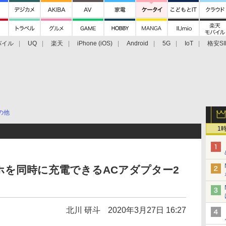
バイル
UQ
楽天
iPhone (iOS)
Android
5G
IoT
格安SI
アクセサリー
業界動向
法人向け
最新技術/その他
の他
1
を同時に充電できるACアダプター2
北川 研斗
2020年3月27日 16:27