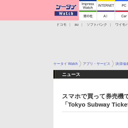
ドコモ
au
ソフトバンク
ワイモ
格安スマホ/SIMフリースマホ
周辺機器/
ケータイ Watch
アプリ・サービス
決済/金
ニュース
スマホで買って券売機
「Tokyo Subway Tic