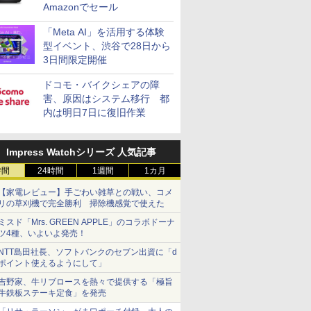
Amazonでセール
「Meta AI」を活用する体験
型イベント、渋谷で28日から
3日間限定開催
ドコモ・バイクシェアの障
害、原因はシステム移行 都
内は明日7日に復旧作業
Impress Watchシリーズ 人気記事
時間
24時間
1週間
1カ月
【家電レビュー】手ごわい雑草との戦い、コメ
リの草刈機で完全勝利 掃除機感覚で使えた
ミスド「Mrs. GREEN APPLE」のコラボドーナ
ツ4種、いよいよ発売！
NTT島田社長、ソフトバンクのセブン出資に「d
ポイント使えるようにして」
吉野家、牛リブロースを熱々で提供する「極旨
牛鉄板ステーキ定食」を発売