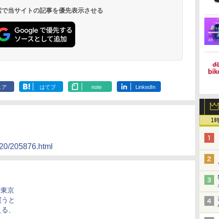
 検索で当サイトの記事を優先表示させる
ェア
はてブ
note
LinkedIn
1
020/205876.html
で東京
買うと
える、