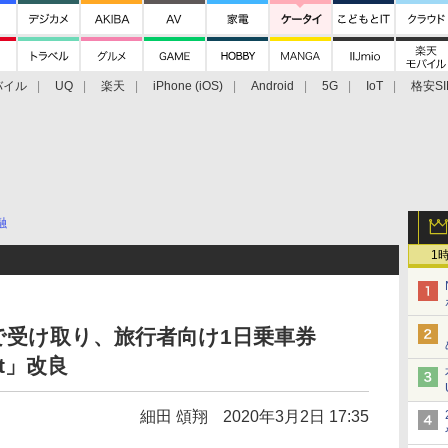
バイル
UQ
楽天
iPhone (iOS)
Android
5G
IoT
格安SI
アクセサリー
業界動向
法人向け
最新技術/その他
融
1
で受け取り、旅行者向け1日乗車券
ket」改良
細田 頌翔
2020年3月2日 17:35