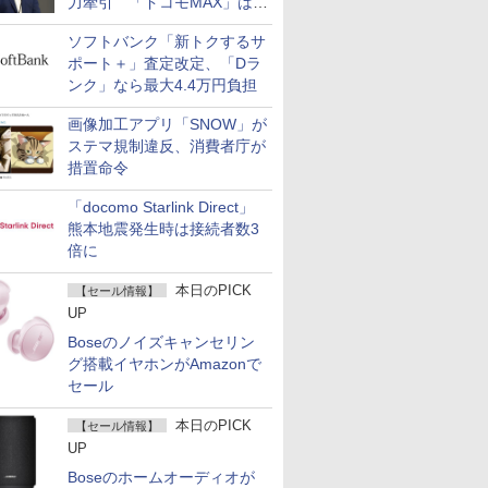
力牽引 「ドコモMAX」は
400万契約突破
ソフトバンク「新トクするサ
ポート＋」査定改定、「Dラ
ンク」なら最大4.4万円負担
画像加工アプリ「SNOW」が
ステマ規制違反、消費者庁が
措置命令
「docomo Starlink Direct」
熊本地震発生時は接続者数3
倍に
本日のPICK
【セール情報】
UP
Boseのノイズキャンセリン
グ搭載イヤホンがAmazonで
セール
本日のPICK
【セール情報】
UP
Boseのホームオーディオが