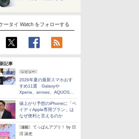
ケータイ Watch をフォローする
新記事
レビュー
2026年夏の最新スマホおす
すめ11選 Galaxyや
Xperia、arrows、AQUOSな
ど注目機種の特徴は
値上がり予想のiPhoneに「ペ
イディApple専用プラン」は
なぜ便利と言えるのか
てっぱんアプリ！
by
日
連載
沼 諭史