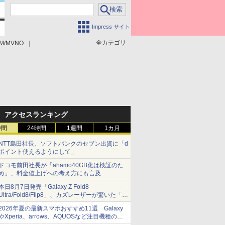
Impress サイト
全カテゴリ
M/MVNO
アクセスランキング
時間
24時間
1週間
1カ月
NTT島田社長、ソフトバンクのセブン出資に「d
ポイント使えるようにして」
ドコモ前田社長が「ahamo40GB化は検証のた
め」、料金値上げへの考え方にも言及
本日8月7日発売「Galaxy Z Fold8
Ultra/Fold8/Flip8」、カズレーザーが驚いた「そ
ば屋のメニュー並みの薄さ」
2026年夏の最新スマホおすすめ11選 Galaxy
やXperia、arrows、AQUOSなど注目機種の特
徴は