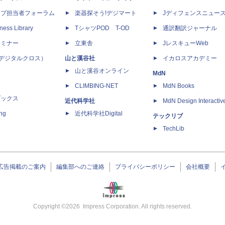
ップ担当者フォーラム
楽器探そう!デジマート
Jディフェンスニュー
ness Library
TシャツPOD T-OD
通訳翻訳ジャーナル
セミナー
立東舎
JレスキューWeb
 X（デジタルクロス）
山と溪谷社
イカロスアカデミー
山と溪谷オンライン
MdN
CLIMBING-NET
MdN Books
ブックス
近代科学社
MdN Design Interactiv
ing
近代科学社Digital
テックリブ
TechLib
広告掲載のご案内
編集部へのご連絡
プライバシーポリシー
会社概要
Copyright ©
2026
Impress Corporation. All rights reserved.