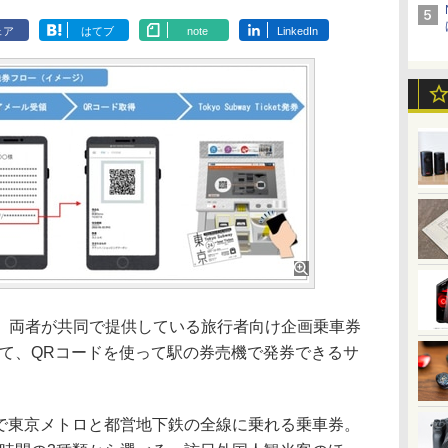
ェア
はてブ
note
LinkedIn
両者が共同で提供している旅行者向け企画乗車券
et」について、QRコードを使って駅の券売機で発券できるサ
。
etは、1枚で東京メトロと都営地下鉄の全線に乗れる乗車券。