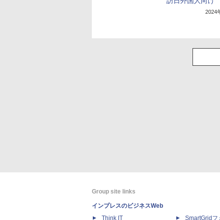
訪日外国人向け
202
Group site links
インプレスのビジネスWeb
Think IT
SmartGri