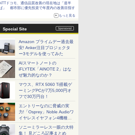
NTTドコモ、通信品質改善の現在地は「道半
ば」 都市部に優先投資で年度内の改善目指す
もっと見る
Special Site
Amazon プライムデー過去最
安! Anker注目プロジェクタ
ー3モデルを使ってみた
AIスマートノートの
iFLYTEK「AINOTE 2」はな
ぜ魅力的なのか？
マウス、RTX 5060 Ti搭載ゲ
ーミングPCが7万5,000円オ
フで30万円台！
エントリーなのに脅威の実
力!「Osprey」Noble Audioワ
イヤレスイヤフォン4機種を
一気に聴く
ソニーミラーレス一眼の大特
集！ 見どころ記事まとめ