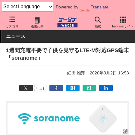
Powered by
Translate
ケータイ Watch
最新技術/その他
IoT
カテゴリ
過去記事
検索
Impressサイト
ニュース
1週間充電不要で子供を見守るLTE-M対応GPS端末
「soranome」
細田 頌翔
2020年3月2日 16:53
リスト