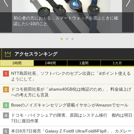
初心者の方におくる、スマートウォッチを選ぶときに確
認したい10のこと
●
●
●
アクセスランキング
1時間
24時間
1週間
1カ月
NTT島田社長、ソフトバンクのセブン出資に「dポイント使える
ようにして」
ドコモ前田社長が「ahamo40GB化は検証のため」、料金値上げ
への考え方にも言及
Boseのノイズキャンセリング搭載イヤホンがAmazonでセール
ドコモ・バイクシェアの障害、原因はシステム移行 都内は明日
7日に復旧作業
本日8月7日発売「Galaxy Z Fold8 Ultra/Fold8/Flip8」、カズレー