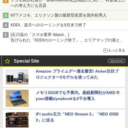
ドコモ前田社長が「ahamo40GB化は検証のため」、料金値上げ
への考え方にも言及
NTTドコモ、エリクソン製の最新型装置を国内初導入
KDDI、楽天へのローミングを9月末で終了
[石川温の「スマホ業界 Watch」]
告げられた「KDDIのローミング終了」、エリアマップの落とし
穴と楽天モバイルの課題
もっと見る
Special Site
Amazon プライムデー過去最安! Anker注目プ
ロジェクター3モデルを使ってみた
メモリ32GBでも予算内。産経新聞社がAMD R
yzen搭載dynabookを2千台導入
iFi audio主力「NEO Stream 3」「NEO iDSD
3」に迫る