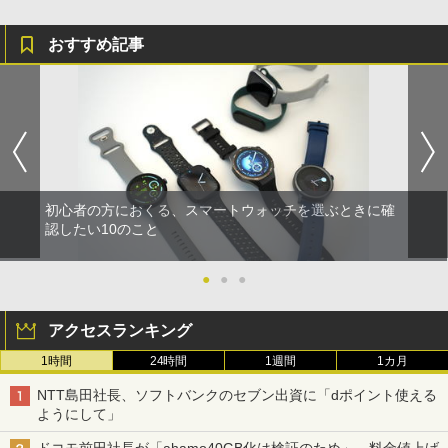
おすすめ記事
初心者の方におくる、スマートウォッチを選ぶときに確
認したい10のこと
●
●
●
アクセスランキング
1時間
24時間
1週間
1カ月
NTT島田社長、ソフトバンクのセブン出資に「dポイント使える
ようにして」