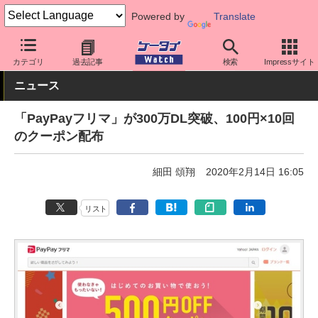
Powered by
Translate
ケータイ Watch
アプリ・サービス
決済/金融
カテゴリ
過去記事
検索
Impressサイト
ニュース
「PayPayフリマ」が300万DL突破、100円×10回
のクーポン配布
細田 頌翔
2020年2月14日 16:05
リスト