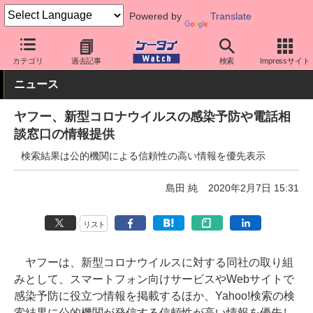
Powered by
Translate
ケータイ Watch
業界動向
災害・防災
カテゴリ
過去記事
検索
Impressサイト
ニュース
ヤフー、新型コロナウイルスの感染予防や電話相
談窓口の情報提供
検索結果は公的機関による信頼性の高い情報を優先表示
島田 純
2020年2月7日 15:31
リスト
ヤフーは、新型コロナウイルスに対する同社の取り組
みとして、スマートフォン向けサービスやWebサイトで
感染予防に役立つ情報を掲載するほか、Yahoo!検索の検
索結果に公的機関が発信する信頼性が高い情報を優先し