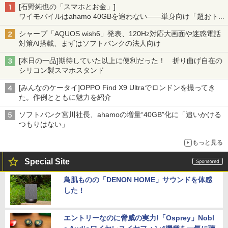
[石野純也の「スマホとお金」]
ワイモバイルはahamo 40GBを追わない――単身向け「超おトク
割」の安さと1年限定の注意点
シャープ「AQUOS wish6」発表、120Hz対応大画面や迷惑電話
対策AI搭載、まずはソフトバンクの法人向け
[本日の一品]期待していた以上に便利だった！ 折り曲げ自在の
シリコン製スマホスタンド
[みんなのケータイ]OPPO Find X9 Ultraでロンドンを撮ってき
た。作例とともに魅力を紹介
ソフトバンク宮川社長、ahamoの増量“40GB”化に「追いかける
つもりはない」
もっと見る
Special Site
鳥肌ものの「DENON HOME」サウンドを体感
した！
エントリーなのに脅威の実力!「Osprey」Nobl