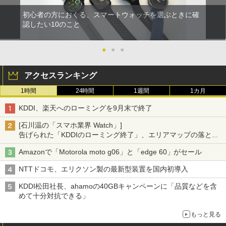
初心者の方におくる、スマートウォッチを選ぶときに確
認したい10のこと
●
●
●
アクセスランキング
1時間
24時間
1週間
1カ月
KDDI、楽天へのローミングを9月末で終了
[石川温の「スマホ業界 Watch」]
告げられた「KDDIのローミング終了」、エリアマップの落とし
穴と楽天モバイルの課題
Amazonで「Motorola moto g06」と「edge 60」がセール
NTTドコモ、エリクソン製の最新型装置を国内初導入
KDDI松田社長、ahamoの40GBキャンペーンに「品質などを含
めて十分対抗できる」
もっと見る