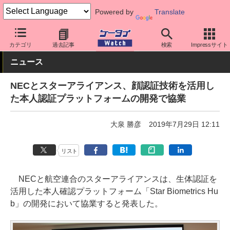
Powered by
Translate
ケータイ Watch
業界動向
企業動向
カテゴリ
過去記事
検索
Impressサイト
ニュース
NECとスターアライアンス、顔認証技術を活用し
た本人認証プラットフォームの開発で協業
大泉 勝彦
2019年7月29日 12:11
リスト
NECと航空連合のスターアライアンスは、生体認証を
活用した本人確認プラットフォーム「Star Biometrics Hu
b」の開発において協業すると発表した。