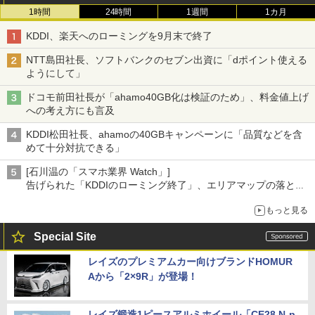
1時間
24時間
1週間
1カ月
KDDI、楽天へのローミングを9月末で終了
NTT島田社長、ソフトバンクのセブン出資に「dポイント使える
ようにして」
ドコモ前田社長が「ahamo40GB化は検証のため」、料金値上げ
への考え方にも言及
KDDI松田社長、ahamoの40GBキャンペーンに「品質などを含
めて十分対抗できる」
[石川温の「スマホ業界 Watch」]
告げられた「KDDIのローミング終了」、エリアマップの落とし
穴と楽天モバイルの課題
もっと見る
Special Site
レイズのプレミアムカー向けブランドHOMUR
Aから「2×9R」が登場！
レイズ鍛造1ピースアルミホイール「CE28 N-p