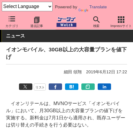
Powered by
Translate
ケータイ Watch
格安スマホ/格安SIM
格安SIM/MVNO
その他
カテゴリ
過去記事
検索
Impressサイト
ニュース
イオンモバイル、30GB以上の大容量プランを値下
げ
細田 頌翔
2019年6月12日 17:22
リスト
イオンリテールは、MVNOサービス「イオンモバイ
ル」において、月30GB以上の大容量プランの値下げを
実施する。新料金は7月1日から適用され、既存ユーザー
は切り替えの手続きを行う必要はない。