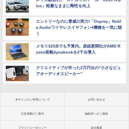
lus」軽量なままに剛性を向上
エントリーなのに脅威の実力!「Osprey」Nobl
e Audioワイヤレスイヤフォン4機種を一気に聴
く
メモリ32GBでも予算内。産経新聞社がAMD R
yzen搭載dynabookを2千台導入
クリエイティブが作った2万円台の“小さなピュ
アオーディオスピーカー”
本サイトのご利用について
お問い合わせ
広告掲載のご案内
編集部へのご連絡
プライバシーポリシー
会社概要