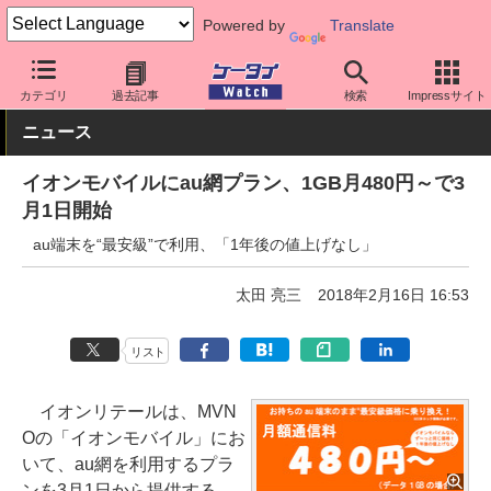
Powered by
Translate
ケータイ Watch
格安スマホ/格安SIM
格安SIM/MVNO
料金プラ
カテゴリ
過去記事
検索
Impressサイト
ニュース
イオンモバイルにau網プラン、1GB月480円～で3
月1日開始
au端末を“最安級”で利用、「1年後の値上げなし」
太田 亮三
2018年2月16日 16:53
リスト
イオンリテールは、MVN
Oの「イオンモバイル」にお
いて、au網を利用するプラ
ンを3月1日から提供する。