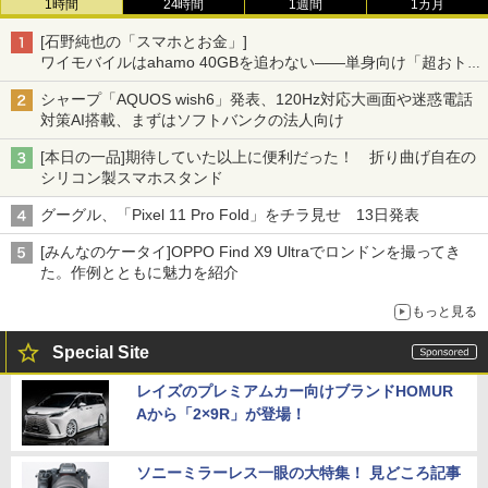
1時間
24時間
1週間
1カ月
[石野純也の「スマホとお金」]
ワイモバイルはahamo 40GBを追わない――単身向け「超おトク
割」の安さと1年限定の注意点
シャープ「AQUOS wish6」発表、120Hz対応大画面や迷惑電話
対策AI搭載、まずはソフトバンクの法人向け
[本日の一品]期待していた以上に便利だった！ 折り曲げ自在の
シリコン製スマホスタンド
グーグル、「Pixel 11 Pro Fold」をチラ見せ 13日発表
[みんなのケータイ]OPPO Find X9 Ultraでロンドンを撮ってき
た。作例とともに魅力を紹介
もっと見る
Special Site
レイズのプレミアムカー向けブランドHOMUR
Aから「2×9R」が登場！
ソニーミラーレス一眼の大特集！ 見どころ記事