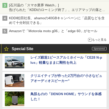
[石川温の「スマホ業界 Watch」]
告げられた「KDDIのローミング終了」、エリアマップの落とし
穴と楽天モバイルの課題
KDDI松田社長、ahamoの40GBキャンペーンに「品質などを含
めて十分対抗できる」
Amazonで「Motorola moto g06」と「edge 60」がセール
もっと見る
Special Site
レイズ鍛造1ピースアルミホイール「CE28 N-p
lus」軽量なままに剛性を向上
クリエイティブが作った2万円台の“小さなピュ
アオーディオスピーカー”
鳥肌ものの「DENON HOME」サウンドを体感
した！