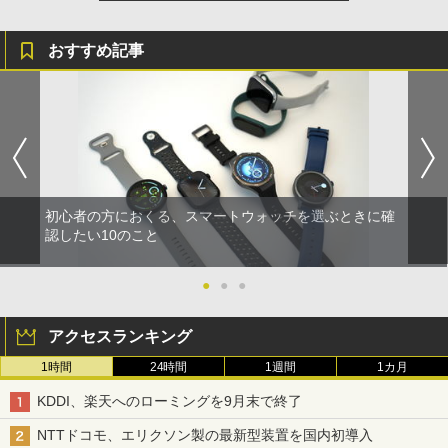
おすすめ記事
初心者の方におくる、スマートウォッチを選ぶときに確
認したい10のこと
●
●
●
アクセスランキング
1時間
24時間
1週間
1カ月
KDDI、楽天へのローミングを9月末で終了
NTTドコモ、エリクソン製の最新型装置を国内初導入