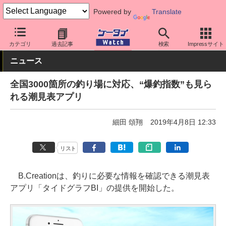
Powered by
Translate
ケータイ Watch
アプリ・サービス
その他
カテゴリ
過去記事
検索
Impressサイト
ニュース
全国3000箇所の釣り場に対応、“爆釣指数”も見ら
れる潮見表アプリ
細田 頌翔
2019年4月8日 12:33
リスト
B.Creationは、釣りに必要な情報を確認できる潮見表
アプリ「タイドグラフBI」の提供を開始した。