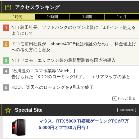
アクセスランキング
1時間
24時間
1週間
1カ月
NTT島田社長、ソフトバンクのセブン出資に「dポイント使える
ようにして」
ドコモ前田社長が「ahamo40GB化は検証のため」、料金値上げ
への考え方にも言及
NTTドコモ、エリクソン製の最新型装置を国内初導入
[石川温の「スマホ業界 Watch」]
告げられた「KDDIのローミング終了」、エリアマップの落とし
穴と楽天モバイルの課題
KDDI、楽天へのローミングを9月末で終了
もっと見る
Special Site
マウス、RTX 5060 Ti搭載ゲーミングPCが7万
5,000円オフで30万円台！