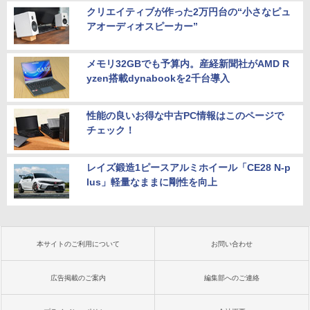
クリエイティブが作った2万円台の“小さなピュ
アオーディオスピーカー”
メモリ32GBでも予算内。産経新聞社がAMD R
yzen搭載dynabookを2千台導入
性能の良いお得な中古PC情報はこのページで
チェック！
レイズ鍛造1ピースアルミホイール「CE28 N-p
lus」軽量なままに剛性を向上
本サイトのご利用について
お問い合わせ
広告掲載のご案内
編集部へのご連絡