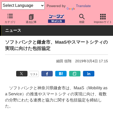
Powered by
Translate
ケータイ Watch
キャリア
ソフトバンク
その他
カテゴリ
過去記事
検索
Impressサイト
ニュース
ソフトバンクと鎌倉市、MaaSやスマートシティの
実現に向けた包括協定
細田 頌翔
2019年3月4日 17:15
リスト
ソフトバンクと神奈川県鎌倉市は、MaaS（Mobility as
a Service）の推進やスマートシティの実現に向け、複数
の分野にわたる連携と協力に関する包括協定を締結し
た。