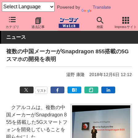
Powered by
Translate
ケータイ Watch
最新技術/その他
チップセット
カテゴリ
過去記事
検索
Impressサイト
ニュース
複数の中国メーカーがSnapdragon 855搭載の5G
スマホの開発を表明
湯野 康隆
2018年12月6日 12:12
リスト
クアルコムは、複数の中
国メーカーがSnapdragon 8
55を搭載した5Gスマートフ
ォンを開発していることを
明らかにした。