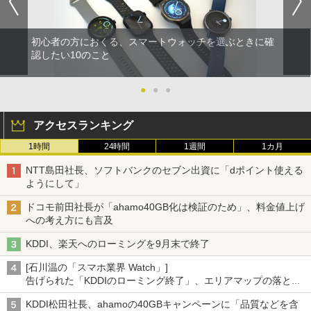
初心者の方におくる、スマートウォッチを選ぶときに確
認したい10のこと
●
●
●
アクセスランキング
1時間
24時間
1週間
1カ月
NTT島田社長、ソフトバンクのセブン出資に「dポイント使える
ようにして」
ドコモ前田社長が「ahamo40GB化は検証のため」、料金値上げ
への考え方にも言及
KDDI、楽天へのローミングを9月末で終了
[石川温の「スマホ業界 Watch」]
告げられた「KDDIのローミング終了」、エリアマップの落とし
穴と楽天モバイルの課題
KDDI松田社長、ahamoの40GBキャンペーンに「品質などを含