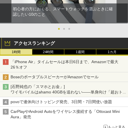
初心者の方におくる、スマートウォッチを選ぶときに確
認したい10のこと
●
●
●
アクセスランキング
1時間
24時間
1週間
1カ月
「iPhone Air」タイムセールは本日6日まで、Amazonで最大
26％オフ
BoseのポータブルスピーカーがAmazonでセール
[石野純也の「スマホとお金」]
ワイモバイルはahamo 40GBを追わない――単身向け「超おトク
割」の安さと1年限定の注意点
povoで連休向けトッピング発売、3日間・7日間使い放題
CarPlayやAndroid Autoをワイヤレス接続する「Ottocast Mini
Aura」発売
もっと見る