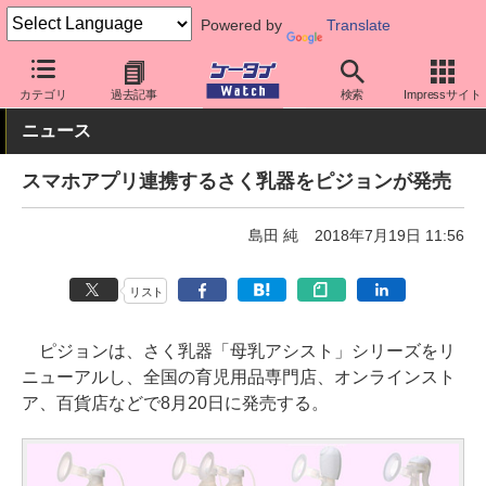
Powered by
Translate
ケータイ Watch
最新技術/その他
IoT
カテゴリ
過去記事
検索
Impressサイト
ニュース
スマホアプリ連携するさく乳器をピジョンが発売
島田 純
2018年7月19日 11:56
リスト
ピジョンは、さく乳器「母乳アシスト」シリーズをリ
ニューアルし、全国の育児用品専門店、オンラインスト
ア、百貨店などで8月20日に発売する。