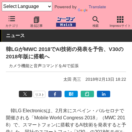
Powered by
Translate
ケータイ Watch
OS
Android
LG
カテゴリ
過去記事
検索
Impressサイト
ニュース
韓LGがMWC 2018でAI技術の発表を予告、V30の
2018年版に搭載へ
カメラ機能と音声コマンドをAIで拡張
太田 亮三
2018年2月13日 18:22
リスト
韓LG Electronicsは、2月末にスペイン・バルセロナで
開催される「Mobile World Congress 2018」（MWC 201
8）で、スマートフォンに搭載するAI技術を発表すると予
告した。同社のスマートフォン「V30」の2018年モデル