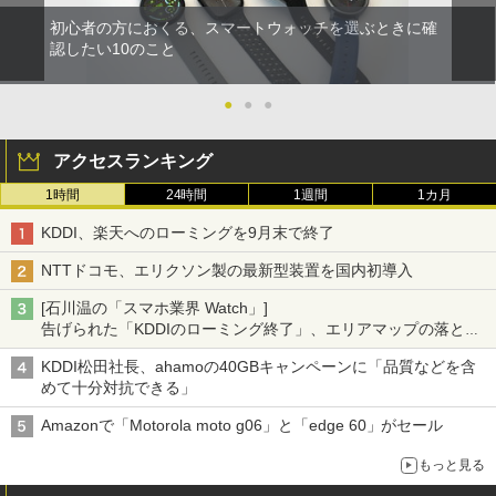
初心者の方におくる、スマートウォッチを選ぶときに確
認したい10のこと
●
●
●
アクセスランキング
1時間
24時間
1週間
1カ月
KDDI、楽天へのローミングを9月末で終了
NTTドコモ、エリクソン製の最新型装置を国内初導入
[石川温の「スマホ業界 Watch」]
告げられた「KDDIのローミング終了」、エリアマップの落とし
穴と楽天モバイルの課題
KDDI松田社長、ahamoの40GBキャンペーンに「品質などを含
めて十分対抗できる」
Amazonで「Motorola moto g06」と「edge 60」がセール
もっと見る