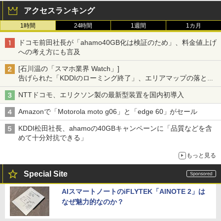
アクセスランキング
1時間
24時間
1週間
1カ月
ドコモ前田社長が「ahamo40GB化は検証のため」、料金値上げ
への考え方にも言及
[石川温の「スマホ業界 Watch」]
告げられた「KDDIのローミング終了」、エリアマップの落とし
穴と楽天モバイルの課題
NTTドコモ、エリクソン製の最新型装置を国内初導入
Amazonで「Motorola moto g06」と「edge 60」がセール
KDDI松田社長、ahamoの40GBキャンペーンに「品質などを含
めて十分対抗できる」
もっと見る
Special Site
AIスマートノートのiFLYTEK「AINOTE 2」は
なぜ魅力的なのか？