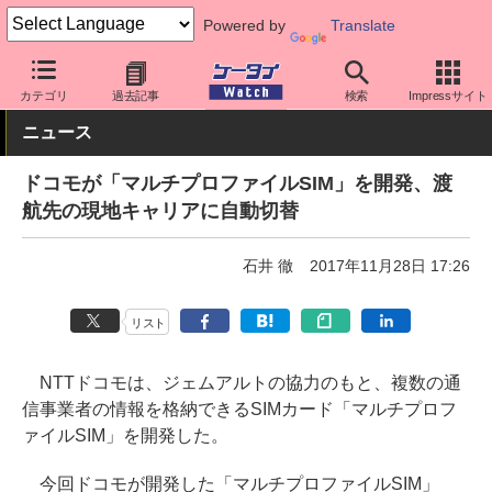
Powered by
Translate
ケータイ Watch
キャリア
ドコモ
ネットワーク/技術
カテゴリ
過去記事
検索
Impressサイト
ニュース
ドコモが「マルチプロファイルSIM」を開発、渡
航先の現地キャリアに自動切替
石井 徹
2017年11月28日 17:26
リスト
NTTドコモは、ジェムアルトの協力のもと、複数の通
信事業者の情報を格納できるSIMカード「マルチプロフ
ァイルSIM」を開発した。
今回ドコモが開発した「マルチプロファイルSIM」