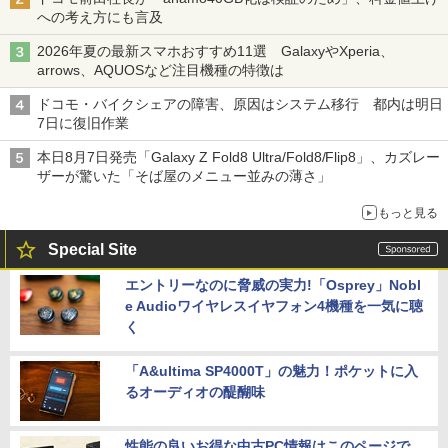
への考え方にも言及
2026年夏の最新スマホおすすめ11選 GalaxyやXperia、
arrows、AQUOSなど注目機種の特徴は
ドコモ・バイクシェアの障害、原因はシステム移行 都内は明日
7日に復旧作業
本日8月7日発売「Galaxy Z Fold8 Ultra/Fold8/Flip8」、カズレー
ザーが驚いた「そば屋のメニュー並みの薄さ」
もっと見る
Special Site
エントリーなのに脅威の実力!「Osprey」Nobl
e Audioワイヤレスイヤフォン4機種を一気に聴
く
「A&ultima SP4000T」の魅力！ポケットに入
るオーディオの醍醐味
性能の良いお得な中古PC情報はこのページで