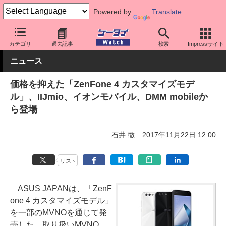
Powered by
Translate
ケータイ Watch
格安スマホ/格安SIM
格安スマホ/SIMフリースマ
カテゴリ
過去記事
検索
Impressサイト
ニュース
価格を抑えた「ZenFone 4 カスタマイズモデ
ル」、IIJmio、イオンモバイル、DMM mobileか
ら登場
石井 徹
2017年11月22日 12:00
リスト
ASUS JAPANは、「ZenF
one 4 カスタマイズモデル」
を一部のMVNOを通じて発
売した。取り扱いMVNO