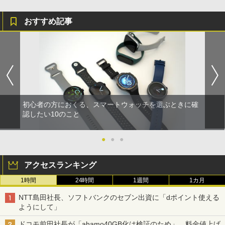
おすすめ記事
初心者の方におくる、スマートウォッチを選ぶときに確
認したい10のこと
●
●
●
アクセスランキング
1時間
24時間
1週間
1カ月
NTT島田社長、ソフトバンクのセブン出資に「dポイント使える
ようにして」
ドコモ前田社長が「ahamo40GB化は検証のため」、料金値上げ