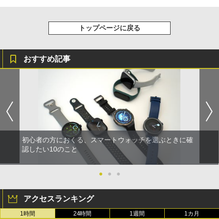
トップページに戻る
おすすめ記事
初心者の方におくる、スマートウォッチを選ぶときに確
認したい10のこと
●
●
●
アクセスランキング
1時間
24時間
1週間
1カ月