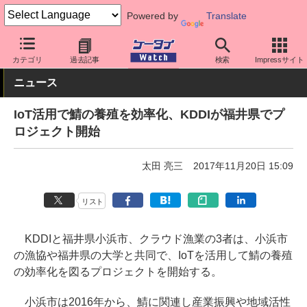
Powered by
Translate
ケータイ Watch
キャリア
au
その他
カテゴリ
過去記事
検索
Impressサイト
ニュース
IoT活用で鯖の養殖を効率化、KDDIが福井県でプ
ロジェクト開始
太田 亮三
2017年11月20日 15:09
リスト
KDDIと福井県小浜市、クラウド漁業の3者は、小浜市
の漁協や福井県の大学と共同で、IoTを活用して鯖の養殖
の効率化を図るプロジェクトを開始する。
小浜市は2016年から、鯖に関連し産業振興や地域活性