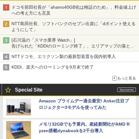
ドコモ前田社長が「ahamo40GB化は検証のため」、料金値上げ
への考え方にも言及
NTT島田社長、ソフトバンクのセブン出資に「dポイント使える
ようにして」
[石川温の「スマホ業界 Watch」]
告げられた「KDDIのローミング終了」、エリアマップの落とし
穴と楽天モバイルの課題
NTTドコモ、エリクソン製の最新型装置を国内初導入
KDDI、楽天へのローミングを9月末で終了
もっと見る
Special Site
Amazon プライムデー過去最安! Anker注目プ
ロジェクター3モデルを使ってみた
メモリ32GBでも予算内。産経新聞社がAMD R
yzen搭載dynabookを2千台導入