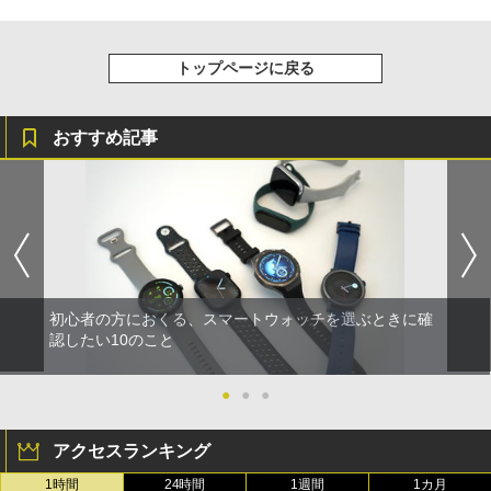
トップページに戻る
おすすめ記事
初心者の方におくる、スマートウォッチを選ぶときに確
認したい10のこと
●
●
●
アクセスランキング
1時間
24時間
1週間
1カ月