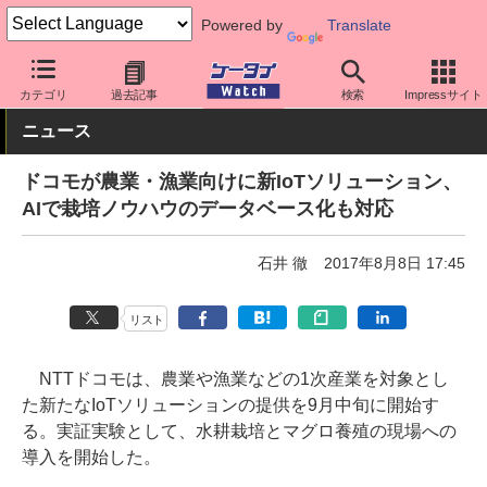
Powered by
Translate
ケータイ Watch
キャリア
ドコモ
アプリ・サービス
カテゴリ
過去記事
検索
Impressサイト
ニュース
ドコモが農業・漁業向けに新IoTソリューション、
AIで栽培ノウハウのデータベース化も対応
石井 徹
2017年8月8日 17:45
リスト
NTTドコモは、農業や漁業などの1次産業を対象とし
た新たなIoTソリューションの提供を9月中旬に開始す
る。実証実験として、水耕栽培とマグロ養殖の現場への
導入を開始した。