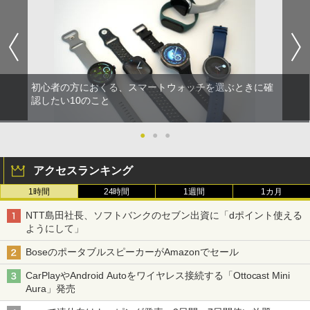
初心者の方におくる、スマートウォッチを選ぶときに確
認したい10のこと
●
●
●
アクセスランキング
1時間
24時間
1週間
1カ月
NTT島田社長、ソフトバンクのセブン出資に「dポイント使える
ようにして」
BoseのポータブルスピーカーがAmazonでセール
CarPlayやAndroid Autoをワイヤレス接続する「Ottocast Mini
Aura」発売