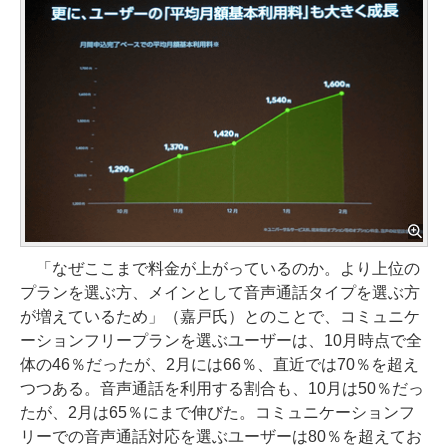
「なぜここまで料金が上がっているのか。より上位の
プランを選ぶ方、メインとして音声通話タイプを選ぶ方
が増えているため」（嘉戸氏）とのことで、コミュニケ
ーションフリープランを選ぶユーザーは、10月時点で全
体の46％だったが、2月には66％、直近では70％を超え
つつある。音声通話を利用する割合も、10月は50％だっ
たが、2月は65％にまで伸びた。コミュニケーションフ
リーでの音声通話対応を選ぶユーザーは80％を超えてお