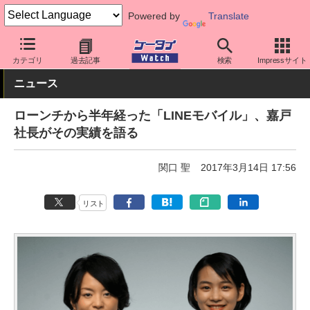
Powered by
Translate
ケータイ Watch
格安スマホ/格安SIM
格安SIM/MVNO
LINEモ
カテゴリ
過去記事
検索
Impressサイト
ニュース
ローンチから半年経った「LINEモバイル」、嘉戸
社長がその実績を語る
関口 聖
2017年3月14日 17:56
リスト