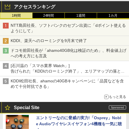
アクセスランキング
1時間
24時間
1週間
1カ月
NTT島田社長、ソフトバンクのセブン出資に「dポイント使える
ようにして」
KDDI、楽天へのローミングを9月末で終了
ドコモ前田社長が「ahamo40GB化は検証のため」、料金値上げ
への考え方にも言及
[石川温の「スマホ業界 Watch」]
告げられた「KDDIのローミング終了」、エリアマップの落とし
穴と楽天モバイルの課題
KDDI松田社長、ahamoの40GBキャンペーンに「品質などを含
めて十分対抗できる」
もっと見る
Special Site
エントリーなのに脅威の実力!「Osprey」Nobl
e Audioワイヤレスイヤフォン4機種を一気に聴