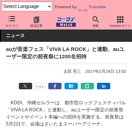
Powered by
Translate
ケータイ Watch
キャリア
au
アプリ・サービス
カテゴリ
過去記事
検索
Impressサイト
ニュース
auが音楽フェス「VIVA LA ROCK」と連動、auユ
ーザー限定の前夜祭に1200名招待
太田 亮三
2017年2月24日 13:02
リスト
KDDI、沖縄セルラーは、都市型ロックフェスティバル
「VIVA LA ROCK」と連動し、auユーザー限定の前夜祭
イベントやイベント本編への招待を実施する。前夜祭は
5月2日で、会場はさいたまスーパーアリーナ。