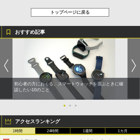
トップページに戻る
おすすめ記事
初心者の方におくる、スマートウォッチを選ぶときに確
認したい10のこと
●
●
●
アクセスランキング
1時間
24時間
1週間
1カ月