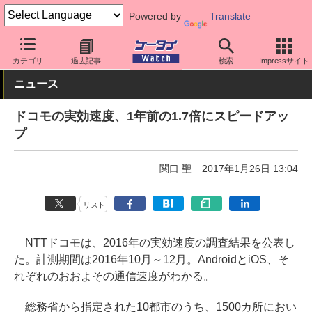
Powered by
Translate
ケータイ Watch
キャリア
ドコモ
ネットワーク/技術
カテゴリ
過去記事
検索
Impressサイト
ニュース
ドコモの実効速度、1年前の1.7倍にスピードアッ
プ
関口 聖
2017年1月26日 13:04
リスト
NTTドコモは、2016年の実効速度の調査結果を公表し
た。計測期間は2016年10月～12月。AndroidとiOS、そ
れぞれのおおよその通信速度がわかる。
総務省から指定された10都市のうち、1500カ所におい