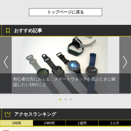
トップページに戻る
おすすめ記事
初心者の方におくる、スマートウォッチを選ぶときに確
認したい10のこと
●
●
●
アクセスランキング
1時間
24時間
1週間
1カ月