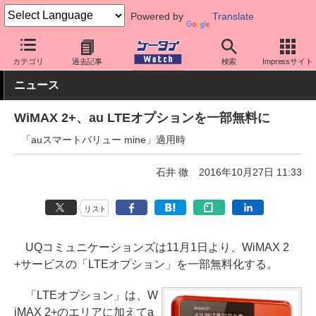
Powered by
Translate
ケータイ Watch
キャリア
UQ
料金プラン・割引
カテゴリ
過去記事
検索
Impressサイト
ニュース
WiMAX 2+、au LTEオプションを一部無料に
「auスマートバリュー mine」適用時
石井 徹
2016年10月27日 11:33
リスト
UQコミュニケーションズは11月1日より、WiMAX 2
+サービスの「LTEオプション」を一部無料化する。
「LTEオプション」は、W
iMAX 2+のエリアに加えてa