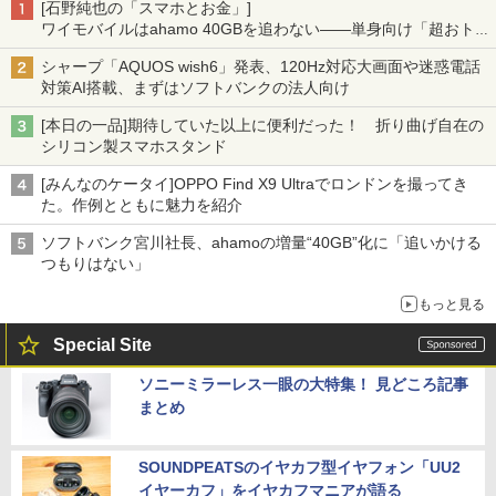
[石野純也の「スマホとお金」]
ワイモバイルはahamo 40GBを追わない――単身向け「超おトク
割」の安さと1年限定の注意点
シャープ「AQUOS wish6」発表、120Hz対応大画面や迷惑電話
対策AI搭載、まずはソフトバンクの法人向け
[本日の一品]期待していた以上に便利だった！ 折り曲げ自在の
シリコン製スマホスタンド
[みんなのケータイ]OPPO Find X9 Ultraでロンドンを撮ってき
た。作例とともに魅力を紹介
ソフトバンク宮川社長、ahamoの増量“40GB”化に「追いかける
つもりはない」
もっと見る
Special Site
ソニーミラーレス一眼の大特集！ 見どころ記事
まとめ
SOUNDPEATSのイヤカフ型イヤフォン「UU2
イヤーカフ」をイヤカフマニアが語る