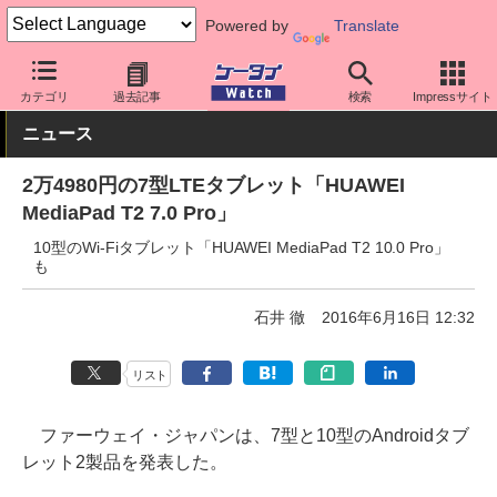
Powered by
Translate
ケータイ Watch
格安スマホ/格安SIM
格安スマホ/SIMフリースマ
カテゴリ
過去記事
検索
Impressサイト
ニュース
2万4980円の7型LTEタブレット「HUAWEI
MediaPad T2 7.0 Pro」
10型のWi-Fiタブレット「HUAWEI MediaPad T2 10.0 Pro」
も
石井 徹
2016年6月16日 12:32
リスト
ファーウェイ・ジャパンは、7型と10型のAndroidタブ
レット2製品を発表した。