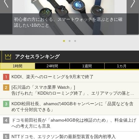
初心者の方におくる、スマートウォッチを選ぶときに確
認したい10のこと
●
●
●
アクセスランキング
1時間
24時間
1週間
1カ月
KDDI、楽天へのローミングを9月末で終了
[石川温の「スマホ業界 Watch」]
告げられた「KDDIのローミング終了」、エリアマップの落とし
穴と楽天モバイルの課題
KDDI松田社長、ahamoの40GBキャンペーンに「品質などを含
めて十分対抗できる」
ドコモ前田社長が「ahamo40GB化は検証のため」、料金値上げ
への考え方にも言及
NTTドコモ、エリクソン製の最新型装置を国内初導入