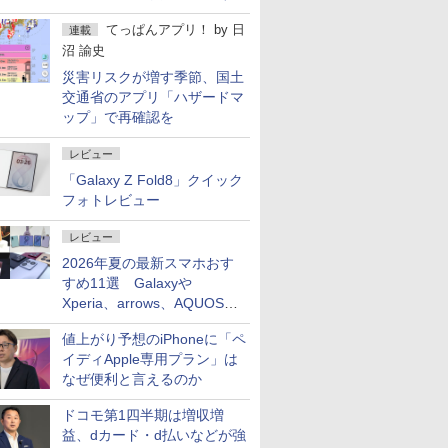
屋のメニュー並みの薄さ」
てっぱんアプリ！
by
日
連載
沼 諭史
災害リスクが増す季節、国土
交通省のアプリ「ハザードマ
ップ」で再確認を
レビュー
「Galaxy Z Fold8」クイック
フォトレビュー
レビュー
2026年夏の最新スマホおす
すめ11選 Galaxyや
Xperia、arrows、AQUOSな
ど注目機種の特徴は
値上がり予想のiPhoneに「ペ
イディApple専用プラン」は
なぜ便利と言えるのか
ドコモ第1四半期は増収増
益、dカード・d払いなどが強