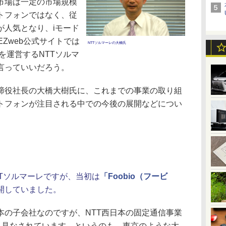
市場は一定の市場規模
トフォンではなく、従
が人気となり、iモード
Zweb公式サイトでは
NTTソルマーレの大橋氏
を運営するNTTソルマ
言っていいだろう。
締役社長の大橋大樹氏に、これまでの事業の取り組
トフォンが注目される中での今後の展開などについ
」
TTソルマーレですが、当初は
「Foobio（フービ
開していました。
本の子会社なのですが、NTT西日本の固定通信事業
”と見なされています。というのも、東京のような大