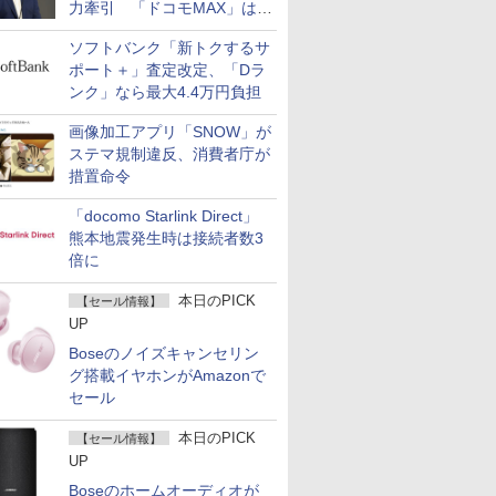
力牽引 「ドコモMAX」は
400万契約突破
ソフトバンク「新トクするサ
ポート＋」査定改定、「Dラ
ンク」なら最大4.4万円負担
画像加工アプリ「SNOW」が
ステマ規制違反、消費者庁が
措置命令
「docomo Starlink Direct」
熊本地震発生時は接続者数3
倍に
本日のPICK
【セール情報】
UP
Boseのノイズキャンセリン
グ搭載イヤホンがAmazonで
セール
本日のPICK
【セール情報】
UP
Boseのホームオーディオが