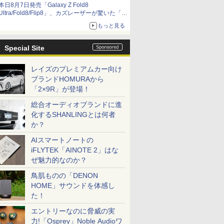
本日8月7日発売「Galaxy Z Fold8
Ultra/Fold8/Flip8」、カズレーザーが驚いた「そ
ば屋のメニュー並みの薄さ」
もっと見る
Special Site
レイズのプレミアムカー向け
ブランドHOMURAから
「2×9R」が登場！
総合オーディオブランドに進
化するSHANLINGとは何者
か？
AIスマートノートの
iFLYTEK「AINOTE 2」はな
ぜ魅力的なのか？
鳥肌ものの「DENON
HOME」サウンドを体感し
た！
エントリーなのに脅威の実
力!「Osprey」Noble Audioワ