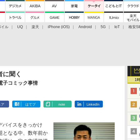
バイル
UQ
楽天
iPhone (iOS)
Android
5G
IoT
格安SI
アクセサリー
業界動向
法人向け
最新技術/その他
者に聞く
1
電子コミック事情
ェア
はてブ
note
LinkedIn
発のデバイスをきっかけ
題となる中、数年前か