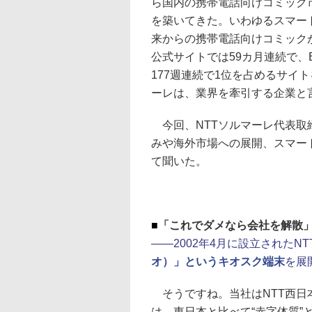
ら国内の携帯電話向けコミック
を築いてきた。いわゆるスマー
来からの携帯電話向けコミック
公式サイトでは59カ月連続で、E
177週連続で1位を占めるサイト
ーレは、業界を牽引する企業と
今回、NTTソルマーレ代表取
みや海外市場への展開、スマー
て聞いた。
■
「これでダメなら会社を解散
――2002年4月に設立されたN
オ）」というキオスク端末
を展
そうですね。当社はNTT西日
は、東日本と比べて“赤字体質