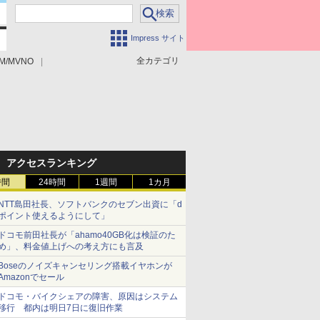
Impress サイト
全カテゴリ
M/MVNO
アクセスランキング
時間
24時間
1週間
1カ月
NTT島田社長、ソフトバンクのセブン出資に「d
ポイント使えるようにして」
ドコモ前田社長が「ahamo40GB化は検証のた
め」、料金値上げへの考え方にも言及
Boseのノイズキャンセリング搭載イヤホンが
Amazonでセール
ドコモ・バイクシェアの障害、原因はシステム
移行 都内は明日7日に復旧作業