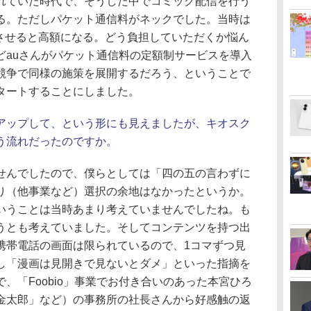
れていた時代で、そうした中でコミック配信を行う
る。ただしパケット通信料がネックでした。当時は
ドさせると高額になる。どう負担していただくか悩ん
どauさんがパケット通信料の定額制サービスを導入
競争で同様の施策を展開するだろう、ということで
タートすることにしました。
アップして、という形にも見えましたが、キオスク
う流れだったのですか。
んでしたので、僕らとしては「四の五の言わずに
り（他事業など）選択の余地はなかったというか。
いうことは当時あまり考えていませんでしたね。も
うとも考えていました。そしてコンテンツを持つ出
携帯電話の画面は限られているので、1コマずつ見
し「漫画は見開きで見ないとダメ」といった指摘を
、「Foobio」事業でお付き合いのあった本宮ひろ
金太郎」など）の事務所の社長さんから好感触の返