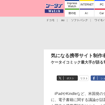
ドコモ
au
ソフトバンク
ワイモ
格安スマホ/SIMフリースマホ
周辺機器/
気になる携帯サイト制作
ケータイコミック最大手が語る
ポスト
リスト
シ
iPadやKindleなど、米国
に、電子書籍に関する議論が話