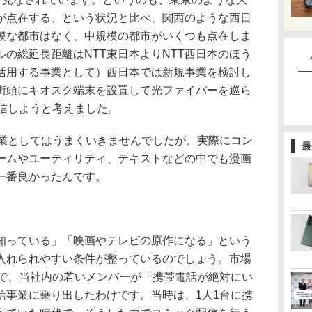
が点在する、という状況と比べ、関西のような西日
模な都市はなく、中規模の都市がいくつも点在しま
の総延長距離はNTT東日本よりNTT西日本のほう
活用する事業として）西日本では新規事業を検討し
街頭にキオスク端末を設置して光ファイバーを巡ら
配信しようと考えました。
事業としてはうまくいきませんでしたが、実際にコン
最
ームやユーティリティ、テキストなどの中でも漫画
一番良かったんです。
っている」「映画やテレビの原作になる」という
入れられやすい条件が整っているのでしょう。市場
中で、当社内の若いメンバーが「携帯電話が絶対にい
信事業に乗り出したわけです。当時は、1人1台に携