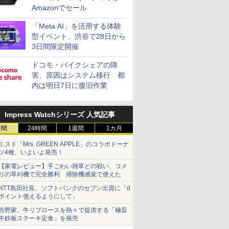
Amazonでセール
「Meta AI」を活用する体験
型イベント、渋谷で28日から
3日間限定開催
ドコモ・バイクシェアの障
害、原因はシステム移行 都
内は明日7日に復旧作業
Impress Watchシリーズ 人気記事
時間
24時間
1週間
1カ月
ミスド「Mrs. GREEN APPLE」のコラボドーナ
ツ4種、いよいよ発売！
【家電レビュー】手ごわい雑草との戦い、コメ
リの草刈機で完全勝利 掃除機感覚で使えた
NTT島田社長、ソフトバンクのセブン出資に「d
ポイント使えるようにして」
吉野家、牛リブロースを熱々で提供する「極旨
牛鉄板ステーキ定食」を発売