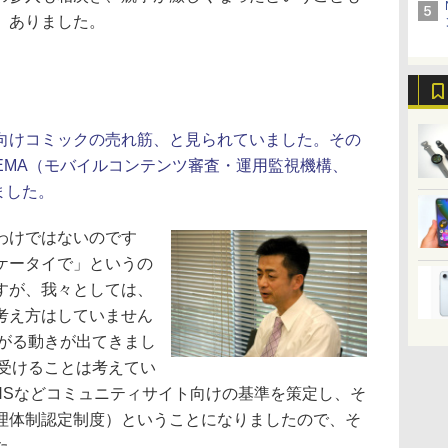
）ありました。
向けコミックの売れ筋、と見られていました。その
EMA（モバイルコンテンツ審査・運用監視機構、
ました。
わけではないのです
ケータイで」というの
すが、我々としては、
考え方はしていません
繋がる動きが出てきまし
を受けることは考えてい
NSなどコミュニティサイト向けの基準を策定し、そ
理体制認定制度）ということになりましたので、そ
た。