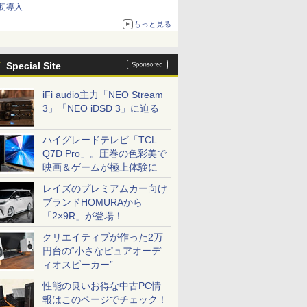
初導入
もっと見る
Special Site
iFi audio主力「NEO Stream
3」「NEO iDSD 3」に迫る
ハイグレードテレビ「TCL
Q7D Pro」。圧巻の色彩美で
映画＆ゲームが極上体験に
レイズのプレミアムカー向け
ブランドHOMURAから
「2×9R」が登場！
クリエイティブが作った2万
円台の“小さなピュアオーデ
ィオスピーカー”
性能の良いお得な中古PC情
報はこのページでチェック！