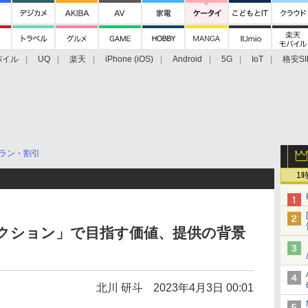
バイル
UQ
楽天
iPhone (iOS)
Android
5G
IoT
格安SI
アクセサリー
業界動向
法人向け
最新技術/その他
ラン・割引
1
クション」で目指す価値、提供の背景
北川 研斗
2023年4月3日 00:01