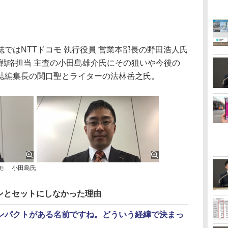
はNTTドコモ 執行役員 営業本部長の野田浩人氏
TV戦略担当 主査の小田島雄介氏にその狙いや今後の
誌編集長の関口聖とライターの法林岳之氏。
モ 小田島氏
ンとセットにしなかった理由
ンパクトがある名前ですね。どういう経緯で決まっ