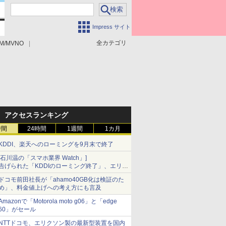
Impress サイト
全カテゴリ
M/MVNO
アクセスランキング
時間
24時間
1週間
1カ月
KDDI、楽天へのローミングを9月末で終了
[石川温の「スマホ業界 Watch」]
告げられた「KDDIのローミング終了」、エリア
マップの落とし穴と楽天モバイルの課題
ドコモ前田社長が「ahamo40GB化は検証のた
め」、料金値上げへの考え方にも言及
Amazonで「Motorola moto g06」と「edge
60」がセール
NTTドコモ、エリクソン製の最新型装置を国内