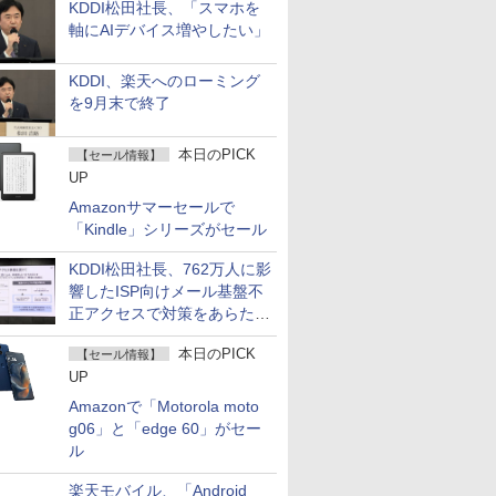
KDDI松田社長、「スマホを
軸にAIデバイス増やしたい」
KDDI、楽天へのローミング
を9月末で終了
本日のPICK
【セール情報】
UP
Amazonサマーセールで
「Kindle」シリーズがセール
KDDI松田社長、762万人に影
響したISP向けメール基盤不
正アクセスで対策をあらため
て説明
本日のPICK
【セール情報】
UP
Amazonで「Motorola moto
g06」と「edge 60」がセー
ル
楽天モバイル、「Android