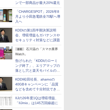
ンで一部商品が最大20%還元
「CHARGESPOT」2026年8
月より小田急電鉄全70駅へ導
入へ
KDDIの第1四半期決算説明
会、増収増益もガバナンスや
セキュリティ対策などに課題
石川温の「スマホ業界
連載
Watch」
告げられた「KDDIのローミ
ング終了」、エリアマップの
落とし穴と楽天モバイルの課
題
KDDI松田社長、ahamoの
40GBキャンペーンに「品質
などを含めて十分対抗でき
る」
IIJの26年度1Qは増収増益、
「IIJmio」は145万回線超に