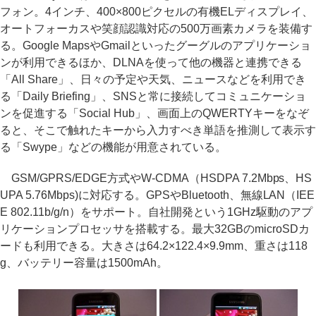
フォン。4インチ、400×800ピクセルの有機ELディスプレイ、
オートフォーカスや笑顔認識対応の500万画素カメラを装備す
る。Google MapsやGmailといったグーグルのアプリケーショ
ンが利用できるほか、DLNAを使って他の機器と連携できる
「All Share」、日々の予定や天気、ニュースなどを利用でき
る「Daily Briefing」、SNSと常に接続してコミュニケーショ
ンを促進する「Social Hub」、画面上のQWERTYキーをなぞ
ると、そこで触れたキーから入力すべき単語を推測して表示す
る「Swype」などの機能が用意されている。
GSM/GPRS/EDGE方式やW-CDMA（HSDPA 7.2Mbps、HS
UPA 5.76Mbps)に対応する。GPSやBluetooth、無線LAN（IEE
E 802.11b/g/n）をサポート。自社開発という1GHz駆動のアプ
リケーションプロセッサを搭載する。最大32GBのmicroSDカ
ードも利用できる。大きさは64.2×122.4×9.9mm、重さは118
g、バッテリー容量は1500mAh。