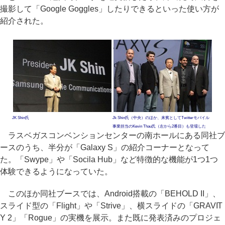
撮影して「Google Goggles」したりできるといった使い方が
紹介された。
JK Shin氏
Jk Shin氏（中央）のほか、来賓としてTwitterモバイル
事業担当のKevin Thau氏（左から2番目）も登場した
ラスベガスコンベンションセンターの南ホールにある同社ブ
ースのうち、半分が「Galaxy S」の紹介コーナーとなって
た。「Swype」や「Socila Hub」など特徴的な機能が1つ1つ
体験できるようになっていた。
このほか同社ブースでは、Android搭載の「BEHOLD II」、
スライド型の「Flight」や「Strive」、横スライドの「GRAVIT
Y 2」「Rogue」の実機を展示。また既に発表済みのプロジェ