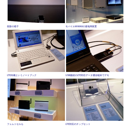
投影の様子
モバイルWiMAXの基地局装置
LTE内蔵というノートブック
USB接続のLTE対応データ通信端末でデモ
フェムトセルも
LTE対応のチップセット