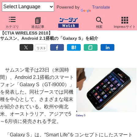
Powered by
Translate
ケータイ Watch
イベント
CTIA Wireless
2010
カテゴリ
過去記事
検索
Impressサイト
【CTIA WIRELESS 2010】
サムスン、Android 2.1搭載の「Galaxy S」を紹介
リスト
サムスン電子は23日（米国時
間）、Android 2.1搭載のスマート
フォン「Galaxy S（GT-I9000）」
を発表した。同社ブースでは同機
種を中心として、さまざまな端末
が紹介されている。欧州や南北
米、オーストラリア、アジアで5
Galaxy S
～6月頃に発売される予定。
「Galaxy S」は、“Smart Life”をコンセプトにしたスマート