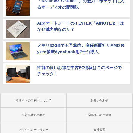
「A&ultima SP4000T」の魅力！ポケットに入
るオーディオの醍醐味
AIスマートノートのiFLYTEK「AINOTE 2」は
なぜ魅力的なのか？
メモリ32GBでも予算内。産経新聞社がAMD R
yzen搭載dynabookを2千台導入
性能の良いお得な中古PC情報はこのページで
チェック！
本サイトのご利用について
お問い合わせ
広告掲載のご案内
編集部へのご連絡
プライバシーポリシー
会社概要