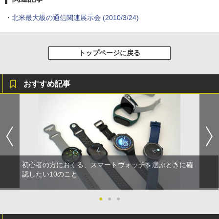
・
北米最大級の通信関連展示会
(2010/3/24)
トップページに戻る
おすすめ記事
初心者の方におくる、スマートウォッチを選ぶときに確
認したい10のこと
●
●
●