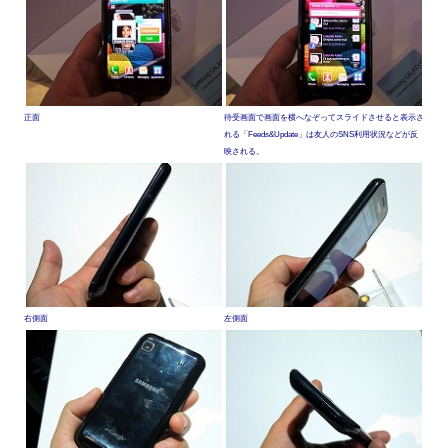
正面
待受画面で画面を横へなぞってスライドさせると表示さ
れる「Feeds&Update」は友人のSNS利用状況などが反
映される。
右側面
左側面