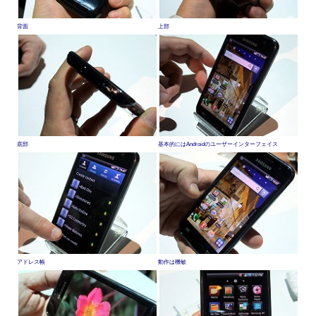
背面
上部
底部
基本的にはAndroidのユーザーインターフェイス
アドレス帳
動作は機敏