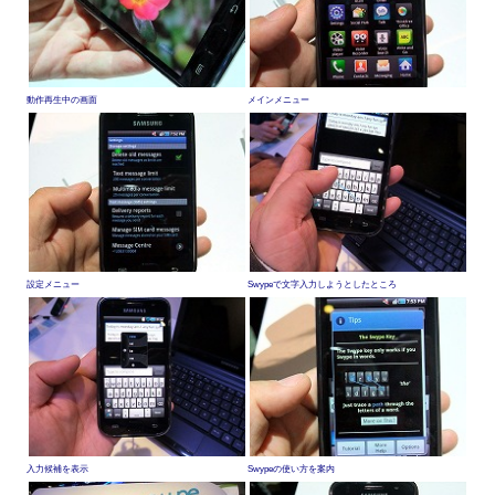
動作再生中の画面
メインメニュー
設定メニュー
Swypeで文字入力しようとしたところ
入力候補を表示
Swypeの使い方を案内