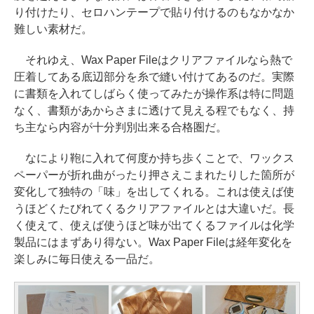
り付けたり、セロハンテープで貼り付けるのもなかなか
難しい素材だ。
それゆえ、Wax Paper Fileはクリアファイルなら熱で
圧着してある底辺部分を糸で縫い付けてあるのだ。実際
に書類を入れてしばらく使ってみたが操作系は特に問題
なく、書類があからさまに透けて見える程でもなく、持
ち主なら内容が十分判別出来る合格圏だ。
なにより鞄に入れて何度か持ち歩くことで、ワックス
ペーパーが折れ曲がったり押さえこまれたりした箇所が
変化して独特の「味」を出してくれる。これは使えば使
うほどくたびれてくるクリアファイルとは大違いだ。長
く使えて、使えば使うほど味が出てくるファイルは化学
製品にはまずあり得ない。Wax Paper Fileは経年変化を
楽しみに毎日使える一品だ。