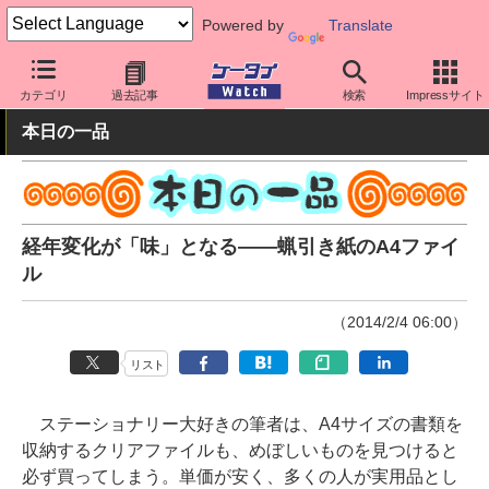
Powered by
Translate
ケータイ Watch
周辺機器/アクセサリー
その他
カテゴリ
過去記事
検索
Impressサイト
本日の一品
経年変化が「味」となる――蝋引き紙のA4ファイ
ル
（2014/2/4 06:00）
リスト
ステーショナリー大好きの筆者は、A4サイズの書類を
収納するクリアファイルも、めぼしいものを見つけると
必ず買ってしまう。単価が安く、多くの人が実用品とし