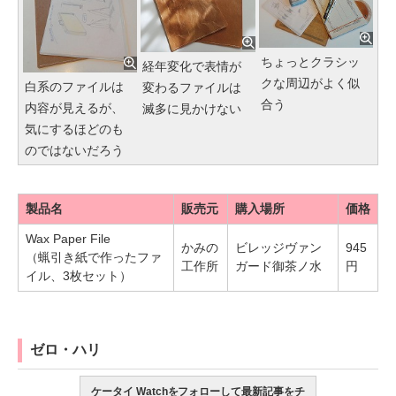
ちょっとクラシッ
経年変化で表情が
クな周辺がよく似
白系のファイルは
変わるファイルは
合う
内容が見えるが、
滅多に見かけない
気にするほどのも
のではないだろう
製品名
販売元
購入場所
価格
Wax Paper File
かみの
ビレッジヴァン
945
（蝋引き紙で作ったファ
工作所
ガード御茶ノ水
円
イル、3枚セット）
ゼロ・ハリ
ケータイ Watchをフォローして最新記事をチ