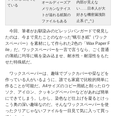
内部が見えな
オールディーズア
ている
い……日本人が大
メリカンなテイス
好きな機密漏洩防
トが溢れる紙製の
止系 (^_^;)
ファイルもある
今回、筆者がお馴染みのビレッジバンガードで発見し
たのは、今まで見たことのなかった“蝋引き紙”（ワック
スペーパー）を素材にして作られた2色の「Wax Paper F
ile」だ。ワックスペーパーを一言で言うなら、ごく普通
の薄紙に均等に蝋を染み込ませ、耐水性・耐湿性をもた
せた特殊紙だ。
ワックスペーパーは、趣味でブックカバーや栞などを
作っている人がいるように、誰でも家庭で比較的簡単に
作ることが可能だ。A4サイズのコピー用紙と削ったロウ
ソク、アイロン、クッキングペーパーなどがあれば簡単
にできてしまう。しかし、染色など仕上げを凝るとけっ
こう奥の深い趣味なのだ。そんなワックスペーパーを使
ったクリアじゃないファイルを一目見て気に入って買っ