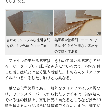
てしまった。
きわめてシンプルな蝋引き紙
熱圧着や接着剤、テープによ
を使用したWax Paper File
る貼り付けが出来ない素材な
ので縫ってある
ファイルの主たる素材は、きわめて薄い紙素材なのだ
ろうが、タップリと蝋が染み込んでいるので、指先で触
った感じは紙とは全く違う感触だ。もちろんクリアファ
イルのつるつるした手触りとも異なる。
単なる化学製品である一般的なクリアファイルと異な
り、ワックスペーパーで作られたファイルは、染み込ん
でいる蝋の性格上、直射日光の当たるところなど摂氏50
度を超えるような場所には保管できない。また、糊で貼