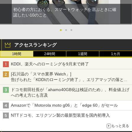
初心者の方におくる、スマートウォッチを選ぶときに確
認したい10のこと
●
●
●
アクセスランキング
1時間
24時間
1週間
1カ月
KDDI、楽天へのローミングを9月末で終了
[石川温の「スマホ業界 Watch」]
告げられた「KDDIのローミング終了」、エリアマップの落とし
穴と楽天モバイルの課題
ドコモ前田社長が「ahamo40GB化は検証のため」、料金値上げ
への考え方にも言及
Amazonで「Motorola moto g06」と「edge 60」がセール
NTTドコモ、エリクソン製の最新型装置を国内初導入
もっと見る