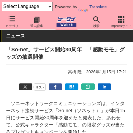
Powered by
Translate
ケータイ Watch
格安スマホ/格安SIM
格安SIM/MVNO
その他
カテゴリ
過去記事
検索
Impressサイト
ニュース
「So-net」サービス開始30周年 「感動モモ」グ
ッズの抽選開催
高橋 陸
2026年1月15日 17:21
リスト
ソニーネットワークコミュニケーションズは、インタ
ーネット接続サービス「So-net（ソネット）」が本日15
日にサービス開始30周年を迎えたと発表した。あわせ
て、公式キャラクター「感動モモ」の限定グッズが当た
るプレゼントキャンペーンを開始した。