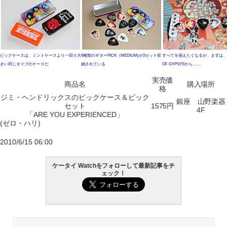
ピックケースは、ミントケースより一回り大
6種類のギターPICK（MEDIUM)が2セット収
すべてを揃えたくなるが、まずは、B
きい同じタイプのケースだ
納されている
OF GYPSYSから……
実売価
商品名
購入場所
格
ジミ・ヘンドリックスのピックケース＆ピック
銀座 山野楽器
セット
1575円
4F
「ARE YOU EXPERIENCED」
(ゼロ・ハリ)
2010/6/15 06:00
ケータイ Watchをフォローして最新記事をチ
ェック！