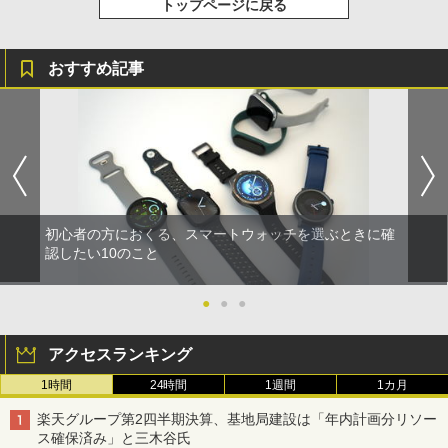
トップページに戻る
おすすめ記事
初心者の方におくる、スマートウォッチを選ぶときに確
認したい10のこと
●
●
●
アクセスランキング
1時間
24時間
1週間
1カ月
楽天グループ第2四半期決算、基地局建設は「年内計画分リソー
ス確保済み」と三木谷氏