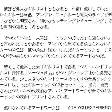
彼ほど偉大なギタリストともなると、生前に使用していたエ
レキギターは当然、アンプやエフェクターも過去のライブビデ
オなどから調査され、細かなセッティングやチューニングまで
も世間の知るところとなる。
そのジミヘンも、大昔は、「ピックの持ち方すら知らない」
と言われたことがあるが、アンプから出てくる信じられないギ
ターの音色は、彼の指先に軽くつまんだギターピックと、手首
の独特の柔らかいスナップから生まれてくるアートなのだ。
若くして他界した天才ギタリストである「ジミ・ヘンドリッ
クスに捧げるオマージュ商品」がジムダンロップ社から発売さ
れている。少し大きめのミントケースそっくりの金属ピックケ
ースに収まったギターピックの12枚セットには、過去に発売
されたジミヘンの代表的なアルバムアートワークが全てのギタ
ーピックの表面にプリントされている。
使用されているアートワークは、「ARE YOU EXPERIENC