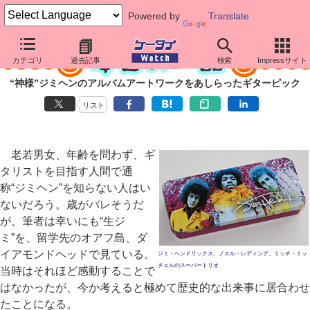
Powered by
Translate
カテゴリ
過去記事
検索
Impressサイト
“神様”ジミヘンのアルバムアートワークをあしらったギターピック
リスト
老若男女、年齢を問わず、ギ
タリストを目指す人間で通
称“ジミヘン”を知らない人はい
ないだろう。歳がバレそうだ
が、筆者は幸いにも“生ジ
ミ”を、留学先のオアフ島、ダ
イアモンドヘッドで見ている。
ジミ・ヘンドリックス、ノエル・レディング、ミッチ・ミッ
チェルのスーパートリオ
当時はそれほど感動することで
はなかったが、今か考えると極めて歴史的な出来事に居合わせ
たことになる。