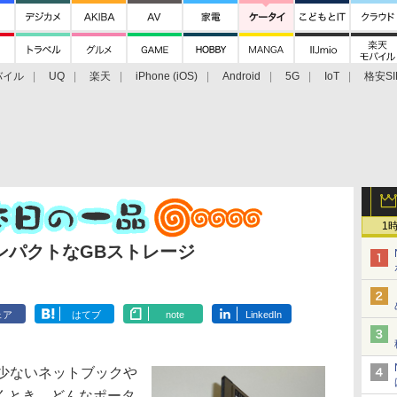
バイル
UQ
楽天
iPhone (iOS)
Android
5G
IoT
格安SI
アクセサリー
業界動向
法人向け
最新技術/その他
1
ンパクトなGBストレージ
ェア
はてブ
note
LinkedIn
少ないネットブックや
くとき、どんなポータ