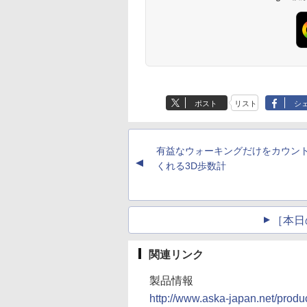
ポスト
リスト
シ
有益なウォーキングだけをカウン
▲
くれる3D歩数計
［本日
関連リンク
製品情報
http://www.aska-japan.net/produ