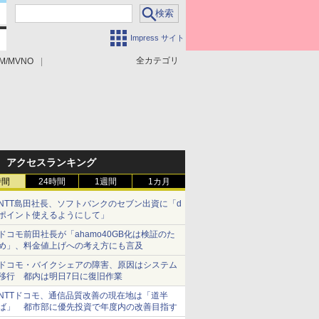
Impress サイト
全カテゴリ
M/MVNO
アクセスランキング
時間
24時間
1週間
1カ月
NTT島田社長、ソフトバンクのセブン出資に「d
ポイント使えるようにして」
ドコモ前田社長が「ahamo40GB化は検証のた
め」、料金値上げへの考え方にも言及
ドコモ・バイクシェアの障害、原因はシステム
移行 都内は明日7日に復旧作業
NTTドコモ、通信品質改善の現在地は「道半
ば」 都市部に優先投資で年度内の改善目指す