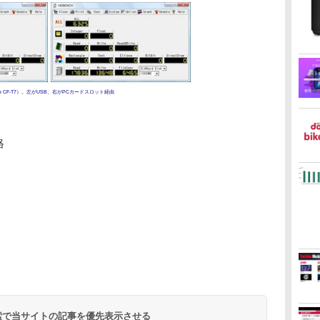
note CF-T7）。左がUSB、右がPCカードスロット経由
格
 検索で当サイトの記事を優先表示させる