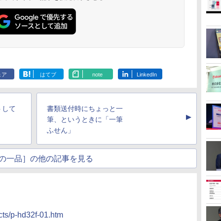
ェア
はてブ
note
LinkedIn
トして
書類送付時にちょっと一
▲
筆、というときに「一筆
ふせん」
の一品］の他の記事を見る
cts/p-hd32f-01.htm