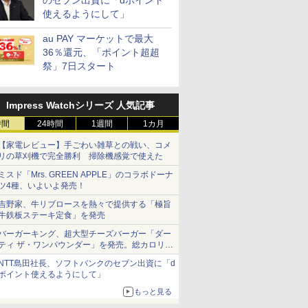
のセブン出資に「dポイント
使えるようにして」
au PAY マーケットで最大
36％還元、「ポイント超超
祭」7日スタート
Impress Watchシリーズ 人気記事
時間
24時間
1週間
1カ月
【家電レビュー】手ごわい雑草との戦い、コメ
リの草刈機で完全勝利 掃除機感覚で使えた
ミスド「Mrs. GREEN APPLE」のコラボドーナ
ツ4種、いよいよ発売！
吉野家、牛リブロースを熱々で提供する「極旨
牛鉄板ステーキ定食」を発売
バーガーキング、超大型チーズバーガー「ダー
ティ ザ・ワンパウンダー」を発売。総カロリー
約1656kcal、総重量約527g！
NTT島田社長、ソフトバンクのセブン出資に「d
ポイント使えるようにして」
もっと見る