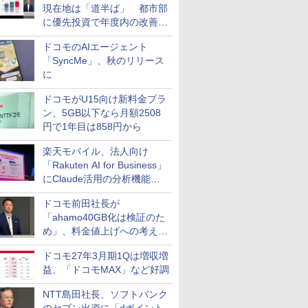
現在地は「道半ば」 都市部
に優先投資で年度内の改善目
指す
ドコモのAIエージェント
「SyncMe」、秋のリリース
に
ドコモがU15向け新料金プラ
ン、5GB以下なら月額2508
円で1年目は858円から
楽天モバイル、法人向け
「Rakuten AI for Business」
にClaude活用の分析機能な
どを追加
ドコモ前田社長が
「ahamo40GB化は検証のた
め」、料金値上げへの考え方
にも言及
ドコモ27年3月期1Qは増収増
益、「ドコモMAX」など好調
NTT島田社長、ソフトバンク