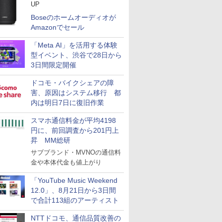
UP
Boseのホームオーディオが
Amazonでセール
「Meta AI」を活用する体験
型イベント、渋谷で28日から
3日間限定開催
ドコモ・バイクシェアの障
害、原因はシステム移行 都
内は明日7日に復旧作業
スマホ通信料金が平均4198
円に、前回調査から201円上
昇 MM総研
サブブランド・MVNOの通信料
金や本体代金も値上がり
「YouTube Music Weekend
12.0」、8月21日から3日間
で合計113組のアーティスト
NTTドコモ、通信品質改善の