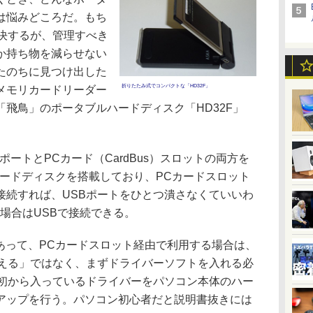
は悩みどころだ。もち
解決するが、管理すべき
か持ち物を減らせない
たのちに見つけ出した
折りたたみ式でコンパクトな「HD32F」
メモリカードリーダー
飛鳥」のポータブルハードディスク「HD32F」
ポートとPCカード（CardBus）スロットの両方を
ハードディスクを搭載しており、PCカードスロット
接続すれば、USBポートをひとつ潰さなくていいわ
場合はUSBで接続できる。
けあって、PCカードスロット経由で利用する場合は、
使える」ではなく、まずドライバーソフトを入れる必
最初から入っているドライバーをパソコン本体のハー
アップを行う。パソコン初心者だと説明書抜きには