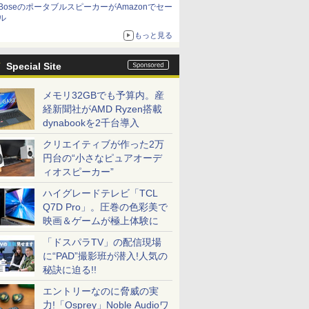
BoseのポータブルスピーカーがAmazonでセー
ル
もっと見る
Special Site
メモリ32GBでも予算内。産
経新聞社がAMD Ryzen搭載
dynabookを2千台導入
クリエイティブが作った2万
円台の“小さなピュアオーデ
ィオスピーカー”
ハイグレードテレビ「TCL
Q7D Pro」。圧巻の色彩美で
映画＆ゲームが極上体験に
「ドスパラTV」の配信現場
に“PAD”撮影班が潜入!人気の
秘訣に迫る!!
エントリーなのに脅威の実
力!「Osprey」Noble Audioワ