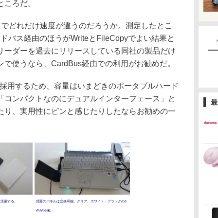
ところだ。
でどれだけ速度が違うのだろうか。測定したとこ
バス経由のほうがWriteとFileCopyでよい結果と
リーダーを過去にリリースしている同社の製品だけ
で使うなら、CardBus経由での利用がお勧めだ。
を採用するため、容量はいまどきのポータブルハード
「コンパクトなのにデュアルインターフェース」と
最
たり、実用性にピンと感じたりしたならお勧めの一
大活躍する。
背面のパネルは交換可能。クリア、ホワイト、ブラックの3
色が同梱。