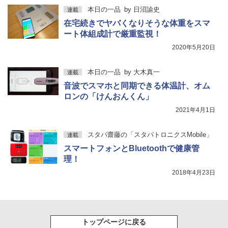
本日の一品
by
日沼諭史
連載
在宅続きでヤバくなりそうな体重をスマ
ート体組成計で厳重監視！
2020年5月20日
本日の一品
by
大木真一
連載
音波でスマホと同期できる体温計、オム
ロンの「けんおんくん」
2021年4月1日
スタパ齋藤の「スタパトロニクスMobile」
連載
スマートフォンとBluetoothで健康管
理！
2018年4月23日
トップページに戻る