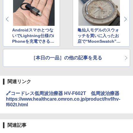
Androidスマホとつな
亀仙人モデルのスウォ
いでLightning仕様のi
ッチを買いに入ったお
Phoneを充電できるキ
店で“MoonSwatch”も
ーホルダー型ケーブル
ついでに手に入れた
［本日の一品］の他の記事を見る
関連リンク
🔗コードレス低周波治療器 HV-F602T 低周波治療器
https://www.healthcare.omron.co.jp/product/hvf/hv-
f602t.html
関連記事