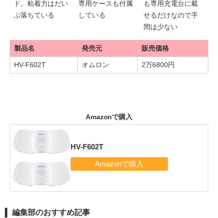
ド。粘着力はだい
専用ケースも付属
も専用充電台に載
ぶ落ちている
している
せるだけなので手
間は少ない
製品名
発売元
販売価格
HV-F602T
オムロン
2万6800円
Amazonで購入
HV-F602T
編集部のおすすめ記事