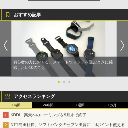
おすすめ記事
初心者の方におくる、スマートウォッチを選ぶときに確
認したい10のこと
●
●
●
アクセスランキング
1時間
24時間
1週間
1カ月
KDDI、楽天へのローミングを9月末で終了
NTT島田社長、ソフトバンクのセブン出資に「dポイント使える