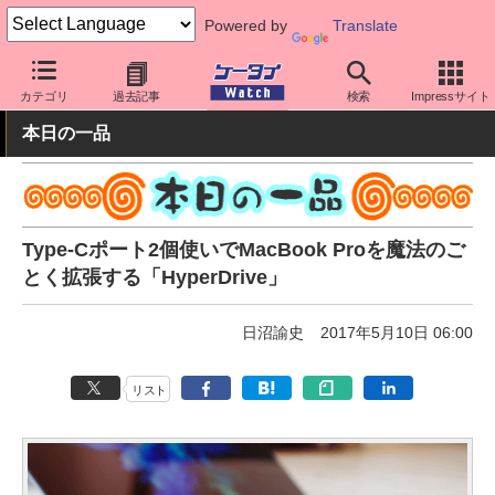
Powered by
Translate
ケータイ Watch
周辺機器/アクセサリー
その他
カテゴリ
過去記事
検索
Impressサイト
本日の一品
Type-Cポート2個使いでMacBook Proを魔法のご
とく拡張する「HyperDrive」
日沼諭史
2017年5月10日 06:00
リスト