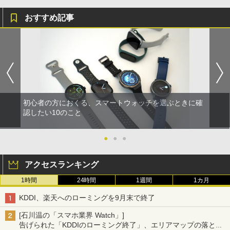
おすすめ記事
初心者の方におくる、スマートウォッチを選ぶときに確
認したい10のこと
●
●
●
アクセスランキング
1時間
24時間
1週間
1カ月
KDDI、楽天へのローミングを9月末で終了
[石川温の「スマホ業界 Watch」]
告げられた「KDDIのローミング終了」、エリアマップの落とし