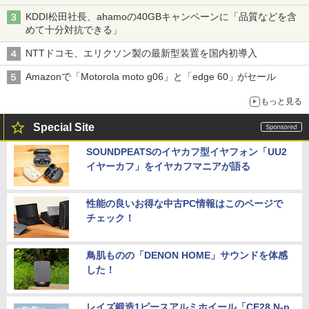
穴と楽天モバイルの課題
KDDI松田社長、ahamoの40GBキャンペーンに「品質などを含
めて十分対抗できる」
NTTドコモ、エリクソン製の最新型装置を国内初導入
Amazonで「Motorola moto g06」と「edge 60」がセール
もっと見る
Special Site
SOUNDPEATSのイヤカフ型イヤフォン「UU2
イヤーカフ」をイヤカフマニアが語る
性能の良いお得な中古PC情報はこのページで
チェック！
鳥肌ものの「DENON HOME」サウンドを体感
した！
レイズ鍛造1ピースアルミホイール「CE28 N-p