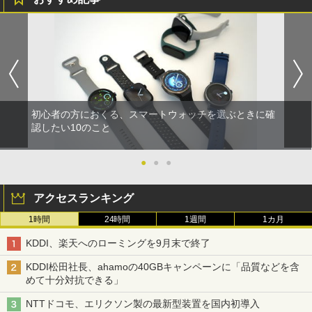
初心者の方におくる、スマートウォッチを選ぶときに確
認したい10のこと
●
●
●
アクセスランキング
1時間
24時間
1週間
1カ月
KDDI、楽天へのローミングを9月末で終了
KDDI松田社長、ahamoの40GBキャンペーンに「品質などを含
めて十分対抗できる」
NTTドコモ、エリクソン製の最新型装置を国内初導入