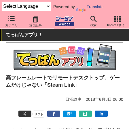
Powered by
Translate
ケータイ Watch
OS
Android
アプリ・サービス
カテゴリ
過去記事
検索
Impressサイト
てっぱんアプリ！
高フレームレートでリモートデスクトップ。ゲー
ムだけじゃない「Steam Link」
日沼諭史
2018年6月8日 06:00
リスト