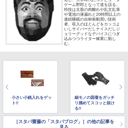
ゲーム野郎となって道を誤る。
特技は太股の肉離れや乱文乱筆
や電池の液漏れと20時間以上の
連続睡眠の自称衝動買い技術
者。収入のほとんどをカッコよ
いしサイバーだしナイスだしジ
ョリーグッドなデバイスにつぎ
込みつつライター稼業に勤し
む。
小さい小銭入れをゲッ
細モノの固着をガッチ
ト!!
リ掴めてスコッと抜け
る!!
［スタパ齋藤の「スタパブログ」］の他の記事を
見る