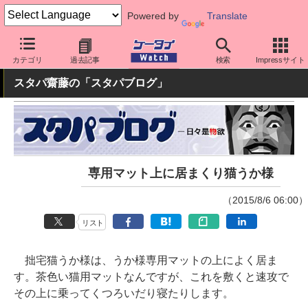
Powered by
Translate
ケータイ Watch
最新技術/その他
ネコ
カテゴリ
過去記事
検索
Impressサイト
スタパ齋藤の「スタパブログ」
専用マット上に居まくり猫うか様
（2015/8/6 06:00）
リスト
拙宅猫うか様は、うか様専用マットの上によく居ま
す。茶色い猫用マットなんですが、これを敷くと速攻で
その上に乗ってくつろいだり寝たりします。