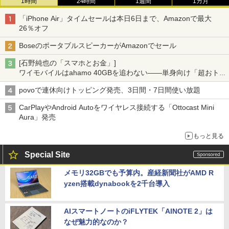
1時間
24時間
1週間
1カ月
「iPhone Air」タイムセールは本日6日まで、Amazonで最大
26％オフ
BoseのポータブルスピーカーがAmazonでセール
[石野純也の「スマホとお金」]
ワイモバイルはahamo 40GBを追わない――単身向け「超おトク
割」の安さと1年限定の注意点
povoで連休向けトッピング発売、3日間・7日間使い放題
CarPlayやAndroid Autoをワイヤレス接続する「Ottocast Mini
Aura」発売
もっと見る
Special Site
メモリ32GBでも予算内。産経新聞社がAMD R
yzen搭載dynabookを2千台導入
AIスマートノートのiFLYTEK「AINOTE 2」は
なぜ魅力的なのか？