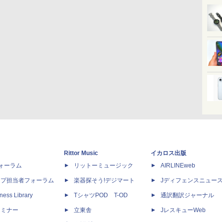
Rittor Music
イカロス出版
dフォーラム
リットーミュージック
AIRLINEweb
ップ担当者フォーラム
楽器探そう!デジマート
Jディフェンスニュー
ness Library
TシャツPOD T-OD
通訳翻訳ジャーナル
セミナー
立東舎
JレスキューWeb