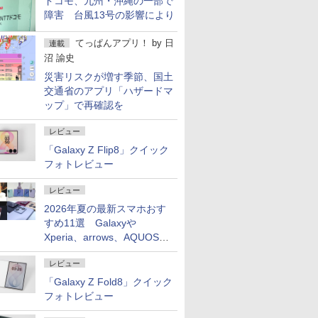
ドコモ、九州・沖縄の一部で
障害 台風13号の影響により
てっぱんアプリ！
by
日
連載
沼 諭史
災害リスクが増す季節、国土
交通省のアプリ「ハザードマ
ップ」で再確認を
レビュー
「Galaxy Z Flip8」クイック
フォトレビュー
レビュー
2026年夏の最新スマホおす
すめ11選 Galaxyや
Xperia、arrows、AQUOSな
ど注目機種の特徴は
レビュー
「Galaxy Z Fold8」クイック
フォトレビュー