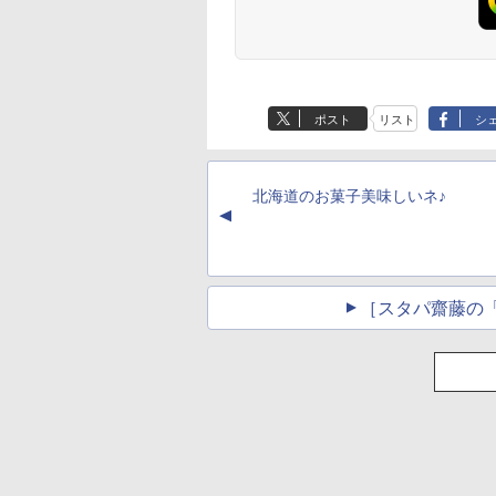
ポスト
リスト
シ
北海道のお菓子美味しいネ♪
▲
［スタパ齋藤の