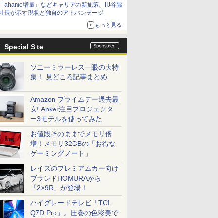
「ahamo増量」などキャリアの新施策、IIJ谷脇
社長が示す現状と独自のアドバンテージ
もっと見る
Special Site
ソニーミラーレス一眼の大特
集！ 見どころ記事まとめ
Amazon プライムデー過去最
安! Anker注目プロジェクタ
ー3モデルを使ってみた
お値段そのままでメモリ倍
増！メモリ32GBの「お得な
ゲーミングノート」
レイズのプレミアムカー向け
ブランドHOMURAから
「2×9R」が登場！
ハイグレードテレビ「TCL
Q7D Pro」。圧巻の色彩美で