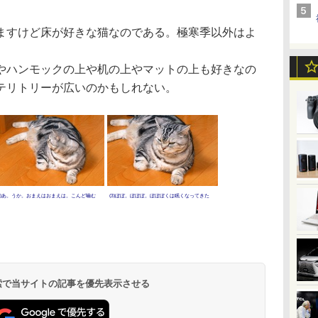
すけど床が好きな猫なのである。極寒季以外はよ
ハンモックの上や机の上やマットの上も好きなの
テリトリーが広いのかもしれない。
(2)あ。うか。おまえはおまえは。こんど噛む
(3)ぼぼ。ぼぼぼ。ぼぼぼくは眠くなってきた
 検索で当サイトの記事を優先表示させる