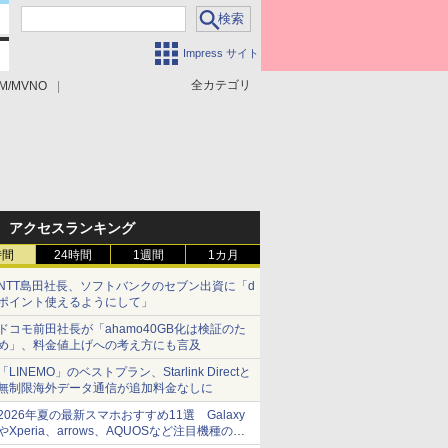
Impress サイト
全カテゴリ
M/MVNO
アクセスランキング
時間
24時間
1週間
1カ月
NTT島田社長、ソフトバンクのセブン出資に「d
ポイント使えるようにして」
ドコモ前田社長が「ahamo40GB化は検証のた
め」、料金値上げへの考え方にも言及
「LINEMO」のベストプラン、Starlink Directと
無制限海外データ通信が追加料金なしに
2026年夏の最新スマホおすすめ11選 Galaxy
やXperia、arrows、AQUOSなど注目機種の特
徴は