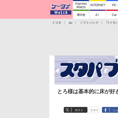
ドコモ
au
ソフトバンク
ワイモ
格安スマホ/SIMフリースマホ
周辺機器/
とろ様は基本的に床が好
ポスト
リスト
シ