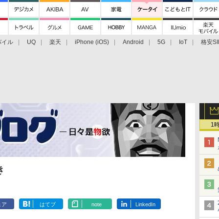
バイル
UQ
楽天
iPhone (iOS)
Android
5G
IoT
格安SI
アクセサリー
業界動向
法人向け
最新技術/その他
1
き
ェア
はてブ
note
LinkedIn