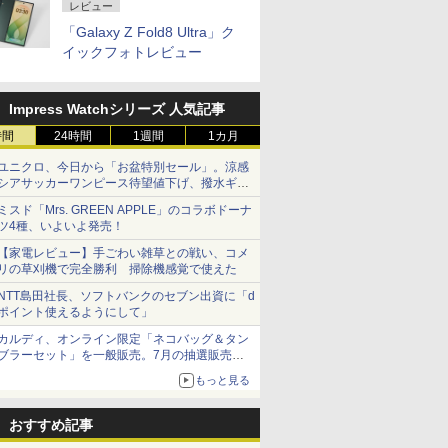
レビュー
「Galaxy Z Fold8 Ultra」ク
イックフォトレビュー
Impress Watchシリーズ 人気記事
時間
24時間
1週間
1カ月
ユニクロ、今日から「お盆特別セール」。涼感
シアサッカーワンピース待望値下げ、撥水ギア
ショーツは1990円に
ミスド「Mrs. GREEN APPLE」のコラボドーナ
ツ4種、いよいよ発売！
【家電レビュー】手ごわい雑草との戦い、コメ
リの草刈機で完全勝利 掃除機感覚で使えた
NTT島田社長、ソフトバンクのセブン出資に「d
ポイント使えるようにして」
カルディ、オンライン限定「ネコバッグ＆タン
ブラーセット」を一般販売。7月の抽選販売の
当選無効分
もっと見る
おすすめ記事