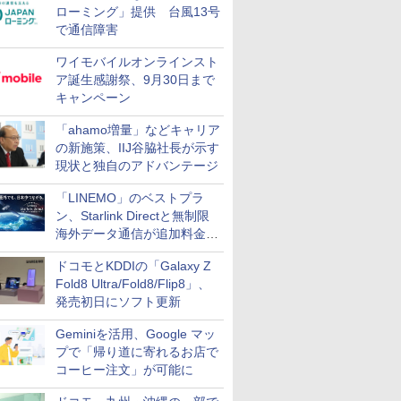
ローミング」提供 台風13号
で通信障害
ワイモバイルオンラインスト
ア誕生感謝祭、9月30日まで
キャンペーン
「ahamo増量」などキャリア
の新施策、IIJ谷脇社長が示す
現状と独自のアドバンテージ
「LINEMO」のベストプラ
ン、Starlink Directと無制限
海外データ通信が追加料金な
しに
ドコモとKDDIの「Galaxy Z
Fold8 Ultra/Fold8/Flip8」、
発売初日にソフト更新
Geminiを活用、Google マッ
プで「帰り道に寄れるお店で
コーヒー注文」が可能に