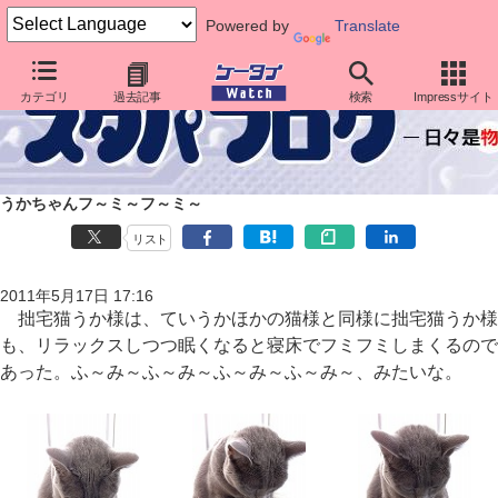
Powered by
Translate
カテゴリ
過去記事
検索
Impressサイト
うかちゃんフ～ミ～フ～ミ～
リスト
2011年5月17日 17:16
拙宅猫うか様は、ていうかほかの猫様と同様に拙宅猫うか様
も、リラックスしつつ眠くなると寝床でフミフミしまくるので
あった。ふ～み～ふ～み～ふ～み～ふ～み～、みたいな。