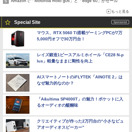
Amazonで「Motorola moto g06」と「edge 60」がセール
もっと見る
Special Site
マウス、RTX 5060 Ti搭載ゲーミングPCが7万
5,000円オフで30万円台！
レイズ鍛造1ピースアルミホイール「CE28 N-p
lus」軽量なままに剛性を向上
AIスマートノートのiFLYTEK「AINOTE 2」は
なぜ魅力的なのか？
「A&ultima SP4000T」の魅力！ポケットに入
るオーディオの醍醐味
クリエイティブが作った2万円台の“小さなピュ
アオーディオスピーカー”