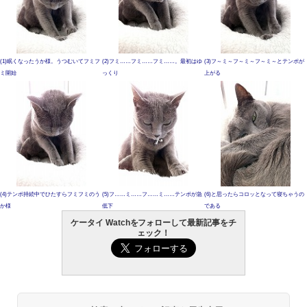
(1)眠くなったうか様。うつむいてフミフ
(2)フミ……フミ……フミ……。最初はゆ
(3)フ～ミ～フ～ミ～フ～ミ～とテンポが
ミ開始
っくり
上がる
(4)テンポ持続中でひたすらフミフミのう
(5)フ……ミ……フ……ミ……テンポが急
(6)と思ったらコロッとなって寝ちゃうの
か様
低下
である
ケータイ Watchをフォローして最新記事をチ
ェック！