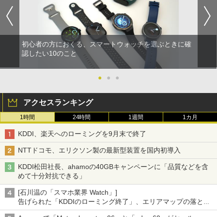
初心者の方におくる、スマートウォッチを選ぶときに確
認したい10のこと
●
●
●
アクセスランキング
1時間
24時間
1週間
1カ月
KDDI、楽天へのローミングを9月末で終了
NTTドコモ、エリクソン製の最新型装置を国内初導入
KDDI松田社長、ahamoの40GBキャンペーンに「品質などを含
めて十分対抗できる」
[石川温の「スマホ業界 Watch」]
告げられた「KDDIのローミング終了」、エリアマップの落とし
穴と楽天モバイルの課題