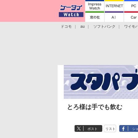
ドコモ
au
ソフトバンク
ワイモ
格安スマホ/SIMフリースマホ
周辺機器/
とろ様は手でも飲む
ポスト
リスト
シ