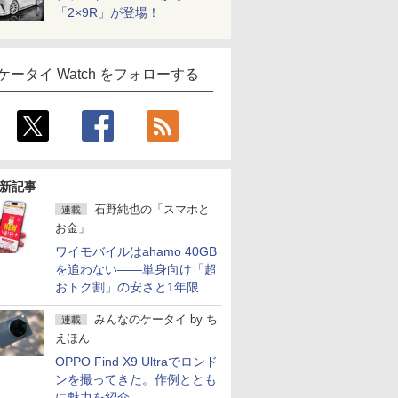
「2×9R」が登場！
ケータイ Watch をフォローする
新記事
石野純也の「スマホと
連載
お金」
ワイモバイルはahamo 40GB
を追わない――単身向け「超
おトク割」の安さと1年限定
の注意点
みんなのケータイ
by
ち
連載
えほん
OPPO Find X9 Ultraでロンド
ンを撮ってきた。作例ととも
に魅力を紹介