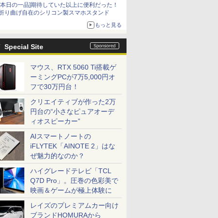
[本日の一品]期待していた以上に便利だった！
折り曲げ自在のシリコン製スマホスタンド
もっと見る
Special Site
マウス、RTX 5060 Ti搭載ゲ
ーミングPCが7万5,000円オ
フで30万円台！
クリエイティブが作った2万
円台の“小さなピュアオーデ
ィオスピーカー”
AIスマートノートの
iFLYTEK「AINOTE 2」はな
ぜ魅力的なのか？
ハイグレードテレビ「TCL
Q7D Pro」。圧巻の色彩美で
映画＆ゲームが極上体験に
レイズのプレミアムカー向け
ブランドHOMURAから