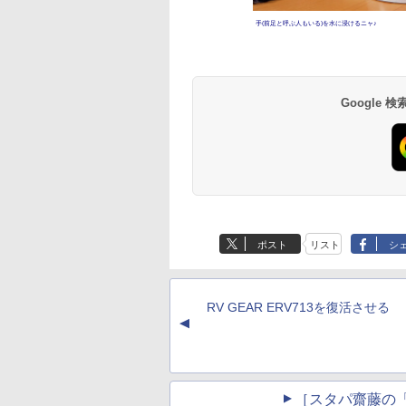
手(前足と呼ぶ人もいる)を水に浸けるニャ♪
Google
ポスト
リスト
シ
RV GEAR ERV713を復活させる
▲
［スタパ齋藤の