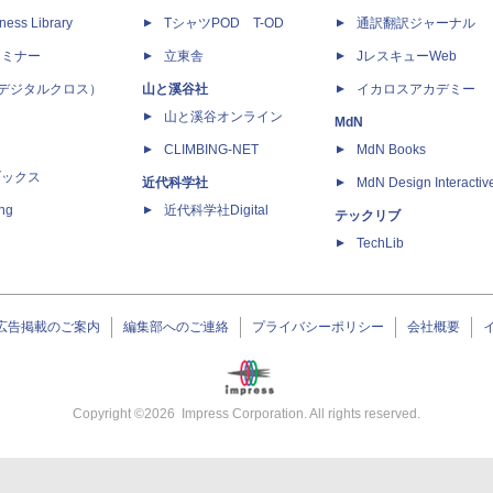
ness Library
TシャツPOD T-OD
通訳翻訳ジャーナル
セミナー
立東舎
JレスキューWeb
 X（デジタルクロス）
山と溪谷社
イカロスアカデミー
山と溪谷オンライン
MdN
CLIMBING-NET
MdN Books
ブックス
近代科学社
MdN Design Interactiv
ing
近代科学社Digital
テックリブ
TechLib
広告掲載のご案内
編集部へのご連絡
プライバシーポリシー
会社概要
Copyright ©
2026
Impress Corporation. All rights reserved.