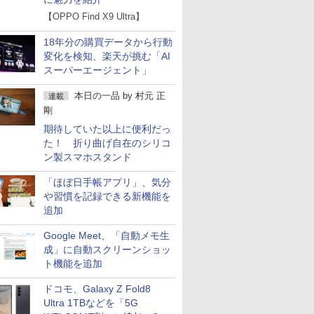
【OPPO Find X9 Ultra】
18年分の購買データから行動
変化を検知、楽天が挑む「AI
スーパーエージェント」
本日の一品
by
村元 正
連載
剛
期待していた以上に便利だっ
た！ 折り曲げ自在のシリコ
ン製スマホスタンド
「ほぼ日手帳アプリ」、気分
や習慣を記録できる新機能を
追加
Google Meet、「自動メモ生
成」に自動スクリーンショッ
ト機能を追加
ドコモ、Galaxy Z Fold8
Ultra 1TBなどを「5G