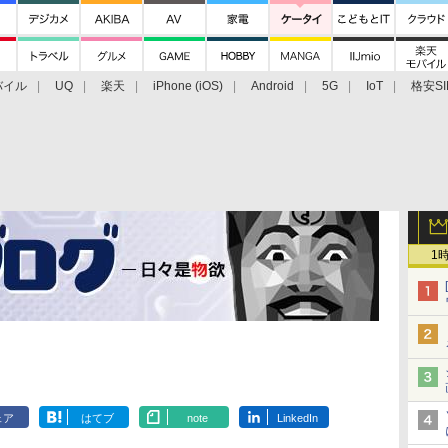
バイル
UQ
楽天
iPhone (iOS)
Android
5G
IoT
格安SI
アクセサリー
業界動向
法人向け
最新技術/その他
1
ェア
はてブ
note
LinkedIn