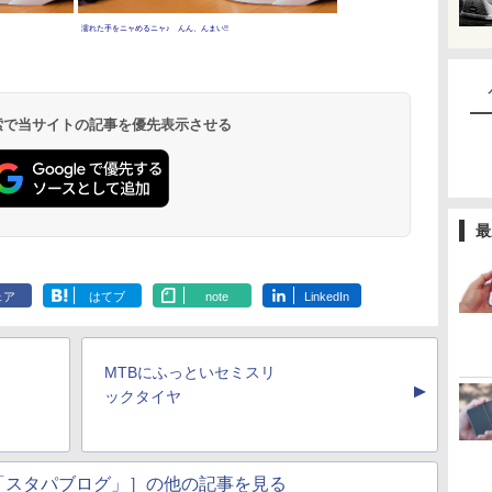
濡れた手をニャめるニャ♪ んん、んまい!!
 検索で当サイトの記事を優先表示させる
最
ェア
はてブ
note
LinkedIn
MTBにふっといセミスリ
▲
ックタイヤ
「スタパブログ」］の他の記事を見る