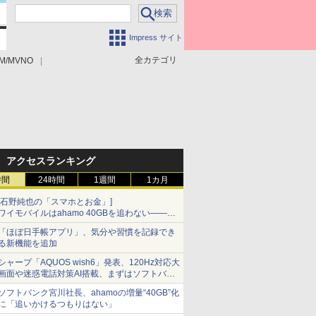
Impress サイト
全カテゴリ
M/MVNO
アクセスランキング
時間
24時間
1週間
1カ月
[石野純也の「スマホとお金」]
ワイモバイルはahamo 40GBを追わない――単
身向け「超おトク割」の安さと1年限定の注意
「ほぼ日手帳アプリ」、気分や習慣を記録でき
点
る新機能を追加
シャープ「AQUOS wish6」発表、120Hz対応大
画面や迷惑電話対策AI搭載、まずはソフトバン
クの法人向け
ソフトバンク宮川社長、ahamoの増量“40GB”化
に「追いかけるつもりはない」