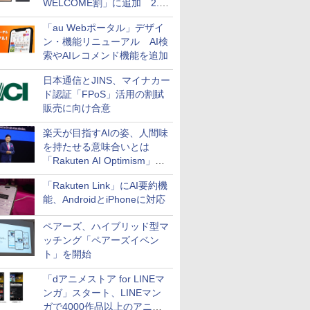
WELCOME割」に追加 2.2
万円引き
「au Webポータル」デザイ
ン・機能リニューアル AI検
索やAIレコメンド機能を追加
日本通信とJINS、マイナカー
ド認証「FPoS」活用の割賦
販売に向け合意
楽天が目指すAIの姿、人間味
を持たせる意味合いとは
「Rakuten AI Optimism」三
木谷氏の基調講演
「Rakuten Link」にAI要約機
能、AndroidとiPhoneに対応
ペアーズ、ハイブリッド型マ
ッチング「ペアーズイベン
ト」を開始
「dアニメストア for LINEマ
ンガ」スタート、LINEマン
ガで4000作品以上のアニメ