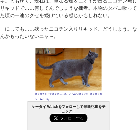
ネ。ともかく、現在は、単なる煙＆ニオイが出るニコチン無し
リキッドで……何してんでしょうな拙者。本物のタバコ吸って
た頃の一連のクセを続けている感じかもしれない。
にしても……残ったニコチン入りリキッド、どうしよう。な
んかもったいないニャ～。
ニャコチンってニャに……あ、とろがいニャい!! ニャニャニ
ャ。みたいな
ケータイ Watchをフォローして最新記事をチ
ェック！