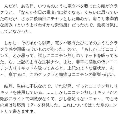
んだが、ある日、いつものように電タバを吸ったら頭がクラ
クラと。「なんか本日の電タバは効くなぁ」くらいに思ってい
たのだが、さらに後頭部にモヤッとした痛みが。肩こり未満的
な痛み（というよりわずかな緊張感）だったので、最初は気に
していなかった。
しかし、その頃から以降、電タバ吸うたびにそのようなクラ
クラ感や頭痛っぽいものがあった。ので、「もしかしてニコチ
ン？」とか思って、試しにニコチン無しのリキッドを吸ってみ
た。ら、上記のような症状ナシ。また、非常に濃度の低いニコ
チン入りリキッドを吸ってみると、上記のような症状が。ん
～、察するに、このクラクラと頭痛はニコチンの影響っぽい。
結局、単純に不快なので、それ以降、ずっとニコチン無しリ
キッドを使用している。……しかしニコチン無しリキッドだと
微妙にライトで刺激がなくて、少し物足りないニャ～。でもそ
の点は対応策（!?）を発見した。これについてはまた別のエン
トリで書きますネ。