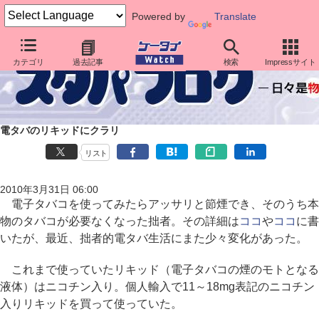
Powered by
Translate
カテゴリ
過去記事
検索
Impressサイト
電タバのリキッドにクラリ
リスト
2010年3月31日 06:00
電子タバコを使ってみたらアッサリと節煙でき、そのうち本
物のタバコが必要なくなった拙者。その詳細は
ココ
や
ココ
に書
いたが、最近、拙者的電タバ生活にまた少々変化があった。
これまで使っていたリキッド（電子タバコの煙のモトとなる
液体）はニコチン入り。個人輸入で11～18mg表記のニコチン
入りリキッドを買って使っていた。