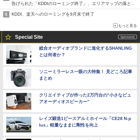
告げられた「KDDIのローミング終了」、エリアマップの落とし
穴と楽天モバイルの課題
KDDI、楽天へのローミングを9月末で終了
もっと見る
Special Site
総合オーディオブランドに進化するSHANLING
とは何者か？
ソニーミラーレス一眼の大特集！ 見どころ記事
まとめ
クリエイティブが作った2万円台の“小さなピュ
アオーディオスピーカー”
レイズ鍛造1ピースアルミホイール「CE28 N-p
lus」軽量なままに剛性を向上