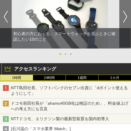
初心者の方におくる、スマートウォッチを選ぶときに確
認したい10のこと
●
●
●
アクセスランキング
1時間
24時間
1週間
1カ月
NTT島田社長、ソフトバンクのセブン出資に「dポイント使える
ようにして」
ドコモ前田社長が「ahamo40GB化は検証のため」、料金値上げ
への考え方にも言及
NTTドコモ、エリクソン製の最新型装置を国内初導入
[石川温の「スマホ業界 Watch」]