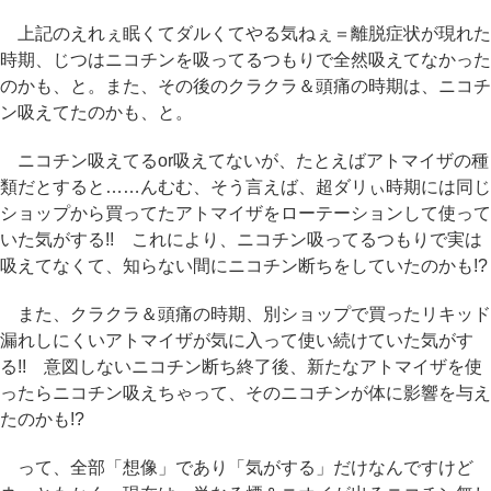
上記のえれぇ眠くてダルくてやる気ねぇ＝離脱症状が現れた
時期、じつはニコチンを吸ってるつもりで全然吸えてなかった
のかも、と。また、その後のクラクラ＆頭痛の時期は、ニコチ
ン吸えてたのかも、と。
ニコチン吸えてるor吸えてないが、たとえばアトマイザの種
類だとすると……んむむ、そう言えば、超ダリぃ時期には同じ
ショップから買ってたアトマイザをローテーションして使って
いた気がする!! これにより、ニコチン吸ってるつもりで実は
吸えてなくて、知らない間にニコチン断ちをしていたのかも!?
また、クラクラ＆頭痛の時期、別ショップで買ったリキッド
漏れしにくいアトマイザが気に入って使い続けていた気がす
る!! 意図しないニコチン断ち終了後、新たなアトマイザを使
ったらニコチン吸えちゃって、そのニコチンが体に影響を与え
たのかも!?
って、全部「想像」であり「気がする」だけなんですけど