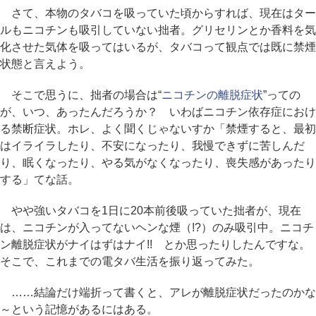
さて、本物のタバコを吸っていた頃からすれば、現在はター
ルもニコチンも吸引していない拙者。グリセリンとか香料を気
化させた気体を吸ってはいるが、タバコって観点では既に禁煙
状態と言えよう。
そこで思うに、拙者の場合は“
ニコチンの離脱症状
”っての
が、いつ、あったんだろうか？ いわばニコチン依存症におけ
る禁断症状。ホレ、よく聞くじゃないすか「禁煙すると、最初
はイライラしたり、不安になったり、我慢できずに苦しんだ
り、眠くなったり、やる気がなくなったり、喪失感があったり
する」てな話。
やや強いタバコを1日に20本前後吸っていた拙者が、現在
は、ニコチンが入ってないヘンな煙（!?）のみ吸引中。ニコチ
ン離脱症状がナイはずはナイ!! とか思ったりしたんですな。
そこで、これまでの電タバ生活を振り返ってみた。
……結論だけ端折って書くと、アレが離脱症状だったのかな
～という記憶があるにはある。