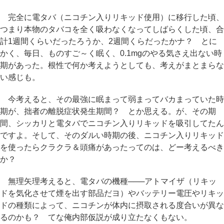
完全に電タバ（ニコチン入りリキッド使用）に移行した頃、
つまり本物のタバコを全く吸わなくなってしばらくした頃、合
計1週間くらいだったろうか、2週間くらだったかナ？ とに
かく、毎日、ものすご～く眠く、0.1mgのやる気さえ出ない時
期があった。根性で何か考えようとしても、考えがまとまらな
い感じも。
今考えると、その最強に眠まって弱まってバカまっていた時
期が、拙者の離脱症状発生期間？ とか思える。が、その期
間、シッカリと電タバでニコチン入りリキッドを吸引してたん
ですよ。そして、そのダルい時期の後、ニコチン入りリキッド
を使ったらクラクラ＆頭痛があったってのは、どー考えるべき
か？
無理矢理考えると、電タバの機種───アトマイザ（リキッ
ドを気化させて煙を出す部品だヨ）やバッテリー電圧やリキッ
ドの種類によって、ニコチンが体内に摂取される度合いが異な
るのかも？ てな俺内部仮説が成り立たなくもない。