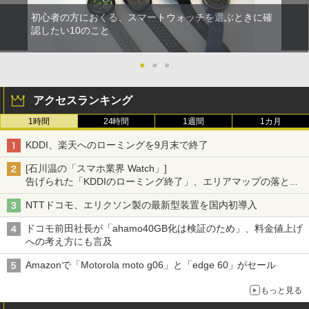
初心者の方におくる、スマートウォッチを選ぶときに確
認したい10のこと
●
●
●
アクセスランキング
1時間
24時間
1週間
1カ月
KDDI、楽天へのローミングを9月末で終了
[石川温の「スマホ業界 Watch」]
告げられた「KDDIのローミング終了」、エリアマップの落とし
穴と楽天モバイルの課題
NTTドコモ、エリクソン製の最新型装置を国内初導入
ドコモ前田社長が「ahamo40GB化は検証のため」、料金値上げ
への考え方にも言及
Amazonで「Motorola moto g06」と「edge 60」がセール
もっと見る