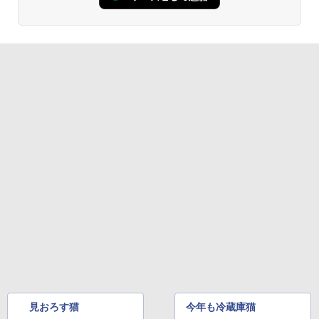
見おろす猫
今年も冷蔵庫猫