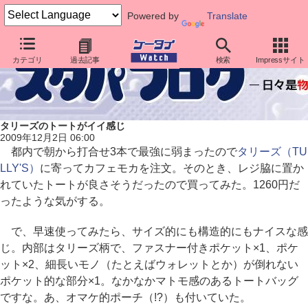
Powered by
Translate
カテゴリ
過去記事
検索
Impressサイト
タリーズのトートがイイ感じ
2009年12月2日 06:00
都内で朝から打合せ3本で最強に弱まったので
タリーズ（TU
LLY'S）
に寄ってカフェモカを注文。そのとき、レジ脇に置か
れていたトートが良さそうだったので買ってみた。1260円だ
ったような気がする。
で、早速使ってみたら、サイズ的にも構造的にもナイスな感
じ。内部はタリーズ柄で、ファスナー付きポケット×1、ポケ
ット×2、細長いモノ（たとえばウォレットとか）が倒れない
ポケット的な部分×1。なかなかマトモ感のあるトートバッグ
ですな。あ、オマケ的ポーチ（!?）も付いていた。