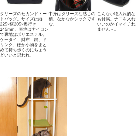
タリーズのセカンドトー
中身はタリーズな感じの
こんな小物入れ的な
トバッグ。サイズは縦
柄。なかなかシックです
も付属。ナニを入れ
225×横205×奥行き
な。
いいのかイマイチわ
145mm。表地はナイロン
ません～。
で裏地はポリエステル。
ケータイ、財布、鍵、ド
リンク、ほか小物をまと
めて持ち歩くのにちょう
どいいと思われ。