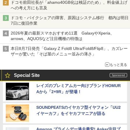
ドコモ前田社長が「ahamo40GB化は検証のため」、料金値上げ
への考え方にも言及
ドコモ・バイクシェアの障害、原因はシステム移行 都内は明日
7日に復旧作業
2026年夏の最新スマホおすすめ11選 GalaxyやXperia、
arrows、AQUOSなど注目機種の特徴は
本日8月7日発売「Galaxy Z Fold8 Ultra/Fold8/Flip8」、カズレー
ザーが驚いた「そば屋のメニュー並みの薄さ」
もっと見る
Special Site
レイズのプレミアムカー向けブランドHOMUR
Aから「2×9R」が登場！
SOUNDPEATSのイヤカフ型イヤフォン「UU2
イヤーカフ」をイヤカフマニアが語る
Amazon プライムデー過去最安! Anker注目プ