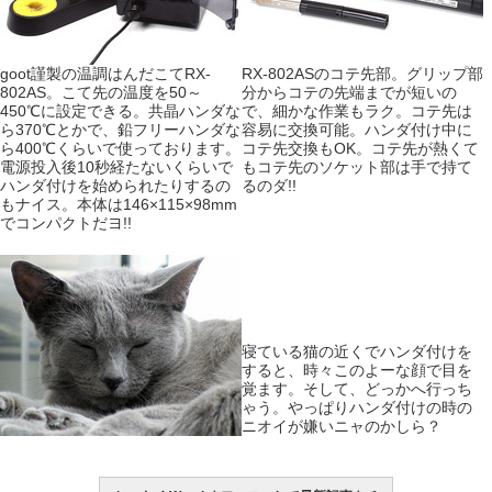
goot謹製の温調はんだこてRX-
RX-802ASのコテ先部。グリップ部
802AS。こて先の温度を50～
分からコテの先端までが短いの
450℃に設定できる。共晶ハンダな
で、細かな作業もラク。コテ先は
ら370℃とかで、鉛フリーハンダな
容易に交換可能。ハンダ付け中に
ら400℃くらいで使っております。
コテ先交換もOK。コテ先が熱くて
電源投入後10秒経たないくらいで
もコテ先のソケット部は手で持て
ハンダ付けを始められたりするの
るのダ!!
もナイス。本体は146×115×98mm
でコンパクトだヨ!!
寝ている猫の近くでハンダ付けを
すると、時々このよーな顔で目を
覚ます。そして、どっかへ行っち
ゃう。やっぱりハンダ付けの時の
ニオイが嫌いニャのかしら？