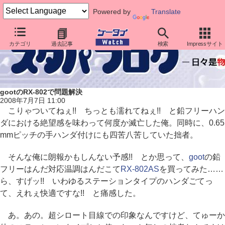
Powered by
Translate
カテゴリ
過去記事
検索
Impressサイト
gootのRX-802で問題解決
2008年7月7日 11:00
こりゃついてねぇ!! ちっとも濡れてねぇ!! と鉛フリーハン
ダにおける絶望感を味わって何度か滅亡した俺。同時に、0.65
mmピッチの手ハンダ付けにも四苦八苦していた拙者。
そんな俺に朗報かもしんない予感!! とか思って、
goot
の鉛
フリーはんだ対応温調はんだこて
RX-802AS
を買ってみた……
ら、すげッ!! いわゆるステーションタイプのハンダごてっ
て、えれぇ快適ですな!! と痛感した。
あ。あの。超シロート目線での印象なんですけど、てゅーか