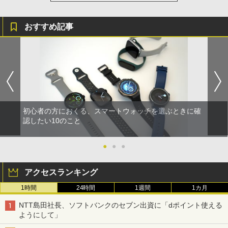
おすすめ記事
初心者の方におくる、スマートウォッチを選ぶときに確
認したい10のこと
●
●
●
アクセスランキング
1時間
24時間
1週間
1カ月
NTT島田社長、ソフトバンクのセブン出資に「dポイント使える
ようにして」