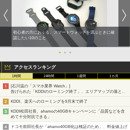
初心者の方におくる、スマートウォッチを選ぶときに確
認したい10のこと
●
●
●
アクセスランキング
1時間
24時間
1週間
1カ月
[石川温の「スマホ業界 Watch」]
告げられた「KDDIのローミング終了」、エリアマップの落とし
穴と楽天モバイルの課題
KDDI、楽天へのローミングを9月末で終了
KDDI松田社長、ahamoの40GBキャンペーンに「品質などを含
めて十分対抗できる」
ドコモ前田社長が「ahamo40GB化は検証のため」、料金値上げ