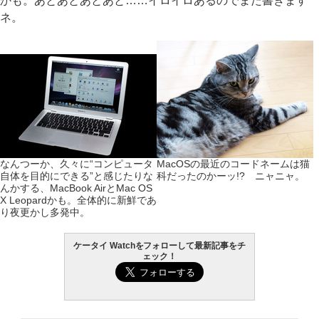
かも。あとあとあとあと……イロイロあるのでまた書きます
ネ。
なんつーか、久々に“コンピュータ
MacOSの最近のコードネームは猫
自体を目的にできる”と感じたりな
科だったのかーッ!? ニャニャ。
んかする、MacBook AirとMac OS
X Leopardかも。全体的に新鮮であ
り夜更かし多発中。
ケータイ Watchをフォローして最新記事をチ
ェック！