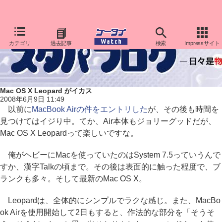
カテゴリ
過去記事
検索
Impressサイト
Mac OS X Leopard がイカス
2008年6月9日 11:49
以前に
MacBook Airの件をエントリした
が、その後も時間を
見つけてはイジり中。てか、Air本体もジョリーグッドだが、
Mac OS X Leopardって楽しいですな。
俺がヘビーにMacを使っていたのはSystem 7.5っていうんで
すか、漢字Talkの頃まで。その後は表面的に触った程度で、ブ
ランクも多々。そして最新のMac OS X。
Leopardは、全体的にシンプルでラクな感じ。また、MacBo
ok Airを使用開始して2日もすると、作法的な部分を「そうそ