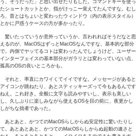
う、そうだった」と思い出せたりもした。コマンドキーを使っ
たショートカットとか、指がけっこー覚えてたんですな。むし
ろ、昔とはちょいと変わったウィンドウ（内の表示スタイル）
とかに戸惑うケースの方が多かったり。
驚いたっていうか意外っていうか、言われればそうだなと思
えるのが、MacOSはずっとMacOSなんですな、基本的な部分
で。内側でヤッてるコトは変わったんでしょうけど、ユーザー
インターフェイスの基本部分がガラリとは変わっていない点、
孤高のOSの良いところかも。
それと、率直にカワイくてイイですな。メッセージがあると
アイコンが跳ねたり、あとスティッキーズって今もあるんです
ねえ。これ好き。全般に文字も読みやすいし、表示も美しい
し、久しぶりに楽しみながら使えるOSを目の前に、夜更かし
しがちな拙者であった。
あとあと、かつてのMacOSらしからぬ安定性に驚いたりし
て。あとあとあと、かつてのMacOSらしからぬ起動の速さと