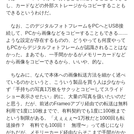
し、カードなどの外部ストレージからコピーすることも
できるというわけだ。
なお、このデジタルフォトフレームをPCへとUSB接
続して、PCから画像などをコピーすることもできる……
ような設定が存在するものの、どうやっても何度やって
もPCからデジタルフォトフレームが認識されることはな
かった。まあでも、一手間かかるがメモリーカードなど
から画像をコピーできるから、いいや、的な。
ちなみに、なんで本体への画像転送方法を細かく述べ
ているのかというと、こういう製品を買う人は少なから
ず「手持ちの写真1万枚をサクッとコピーしてスライド
ショー表示させたい」的に、大量の写真を扱いたいのだ
と思う。だが、前述のFrameoアプリ経由での転送は無料
利用で1度に10枚までで、有料契約でも1度に100枚まで
という制限がある。「えぇぇぇ〜1万枚だと1000回も転
送操作？ 有料でも100回！ 無理〜」って感じになり
がちだが、メモリーカード経由ならそこまで手間がかか