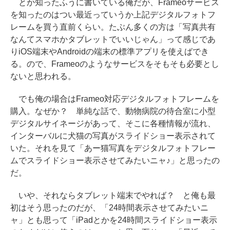
とか知ったふうに書いている俺だが、Frameoサービス
を知ったのはつい最近っていうか上記デジタルフォトフ
レームを買う直前くらい。たぶん多くの方は「写真共有
なんてスマホかタブレットでいいじゃん」って感じであ
りiOS端末やAndroidの端末の標準アプリを使えばでき
る。ので、Frameoのようなサービスをそもそも必要とし
ないと思われる。
でも俺の場合はFrameo対応デジタルフォトフレームを
購入。なぜか？ 単純な話で、動物病院の待合室に小型
デジタルサイネージがあって、そこに各種情報が流れ、
インターバルに犬猫の写真がスライドショー表示されて
いた。それを見て「あー猫写真をデジタルフォトフレー
ムでスライドショー表示させてみたいニャ♪」と思ったの
だ。
いや、それならタブレット端末でやれば？ と俺も最
初はそう思ったのだが、「24時間表示させてみたいニ
ャ」とも思って「iPadとかを24時間スライドショー表示