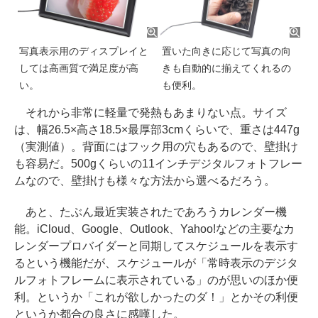
写真表示用のディスプレイと
置いた向きに応じて写真の向
しては高画質で満足度が高
きも自動的に揃えてくれるの
い。
も便利。
それから非常に軽量で発熱もあまりない点。サイズ
は、幅26.5×高さ18.5×最厚部3cmくらいで、重さは447g
（実測値）。背面にはフック用の穴もあるので、壁掛け
も容易だ。500gくらいの11インチデジタルフォトフレー
ムなので、壁掛けも様々な方法から選べるだろう。
あと、たぶん最近実装されたであろうカレンダー機
能。iCloud、Google、Outlook、Yahoo!などの主要なカ
レンダープロバイダーと同期してスケジュールを表示す
るという機能だが、スケジュールが「常時表示のデジタ
ルフォトフレームに表示されている」のが思いのほか便
利。というか「これが欲しかったのダ！」とかその利便
というか都合の良さに感嘆した。