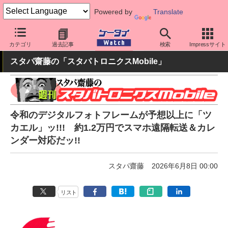
Powered by
Translate
ケータイ Watch
周辺機器/アクセサリー
カテゴリ
過去記事
検索
Impressサイト
スタパ齋藤の「スタパトロニクスMobile」
令和のデジタルフォトフレームが予想以上に「ツ
カエル」ッ!!! 約1.2万円でスマホ遠隔転送＆カレ
ンダー対応だッ!!
スタパ齋藤
2026年6月8日 00:00
リスト