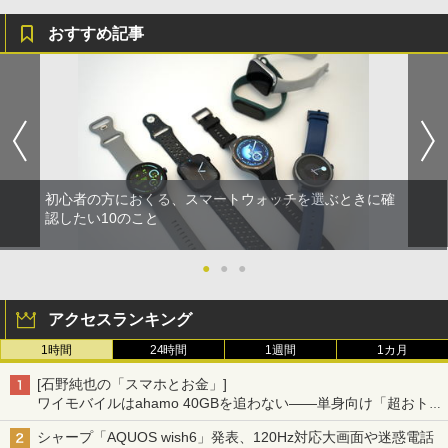
おすすめ記事
初心者の方におくる、スマートウォッチを選ぶときに確
認したい10のこと
●
●
●
アクセスランキング
1時間
24時間
1週間
1カ月
[石野純也の「スマホとお金」]
ワイモバイルはahamo 40GBを追わない――単身向け「超おトク
割」の安さと1年限定の注意点
シャープ「AQUOS wish6」発表、120Hz対応大画面や迷惑電話