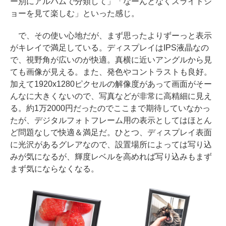
ー別にアルバムで分類して」「なーんとなくスライドシ
ョーを見て楽しむ」といった感じ。
で、その使い心地だが、まず思ったよりずーっと表示
がキレイで満足している。ディスプレイはIPS液晶なの
で、視野角が広いのが快適。真横に近いアングルから見
ても画像が見える。また、発色やコントラストも良好。
加えて1920x1280ピクセルの解像度があって画面がそー
んなに大きくないので、写真などが非常に高精細に見え
る。約1万2000円だったのでここまで期待していなかっ
たが、デジタルフォトフレーム用の表示としてはほとん
ど問題なしで快適＆満足だ。ひとつ、ディスプレイ表面
に光沢があるグレアなので、設置場所によっては写り込
みが気になるが、輝度レベルを高めれば写り込みもまず
まず気にならなくなる。