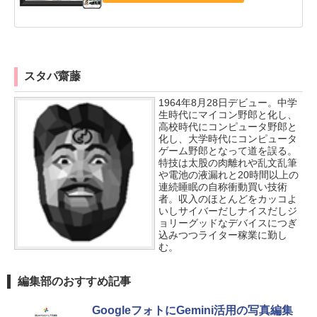
スタパ齋藤
1964年8月28日デビュー。中学
生時代にマイコン野郎と化し、
高校時代にコンピュータ野郎と
化し、大学時代にコンピュータ
ゲーム野郎となって道を誤る。
特技は太股の肉離れや乱文乱筆
や電池の液漏れと20時間以上の
連続睡眠の自称衝動買い技術
者。収入のほとんどをカッコよ
いしサイバーだしナイスだしジ
ョリーグッドなデバイスにつぎ
込みつつライター稼業に勤し
む。
編集部のおすすめ記事
GoogleフォトにGemini活用の写真編集